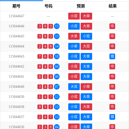
期号
号码
预测
结果
115044647
---
小双
大单
---
115044646
3
9
3
15
小双
大单
中
115044645
3
9
3
15
大单
小双
中
115044644
2
4
8
14
小单
大双
中
115044643
7
6
5
18
小双
大单
错
115044642
0
4
0
04
小双
大单
中
115044641
0
2
4
06
小双
大单
中
115044640
3
4
0
07
大双
小单
中
115044639
1
4
7
12
小双
大单
中
115044638
9
5
1
15
小双
大单
中
115044637
2
4
7
13
小双
大单
错
115044636
1
3
0
04
小双
大单
中