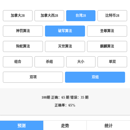
加拿大28
加拿大西28
台湾28
比特币28
神罚算法
破军算法
圣尊算法
钩蛇算法
灭世算法
麒麟算法
组合
杀组
大小
单双
双项
双组
100期 正确：65 期 错误：35 期
正确率：65%
预测
走势
统计