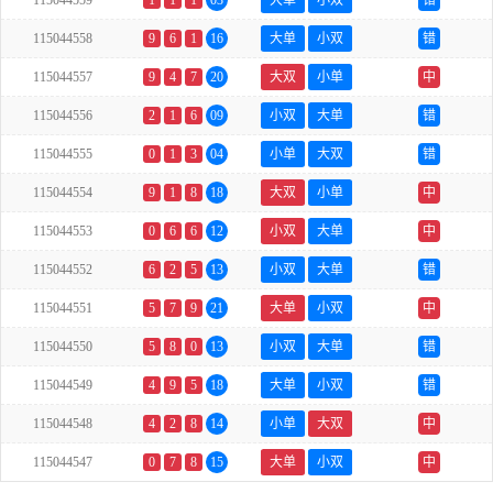
115044559
1
1
1
03
大单
小双
错
115044558
9
6
1
16
大单
小双
错
115044557
9
4
7
20
大双
小单
中
115044556
2
1
6
09
小双
大单
错
115044555
0
1
3
04
小单
大双
错
115044554
9
1
8
18
大双
小单
中
115044553
0
6
6
12
小双
大单
中
115044552
6
2
5
13
小双
大单
错
115044551
5
7
9
21
大单
小双
中
115044550
5
8
0
13
小双
大单
错
115044549
4
9
5
18
大单
小双
错
115044548
4
2
8
14
小单
大双
中
115044547
0
7
8
15
大单
小双
中