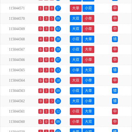
115044571
1
8
8
17
大单
小双
中
115044570
1
3
5
09
大双
小单
中
115044569
0
3
0
03
大双
小单
中
115044568
4
7
9
20
小双
大单
错
115044567
6
9
4
19
小双
大单
中
115044566
3
0
4
07
大双
小单
中
115044565
3
3
9
15
小单
大双
错
115044564
6
6
6
18
大双
小单
中
115044563
8
1
0
09
小双
大单
错
115044562
9
7
5
21
大双
小单
错
115044561
8
1
3
12
小双
大单
中
115044560
5
0
4
09
小单
大双
中