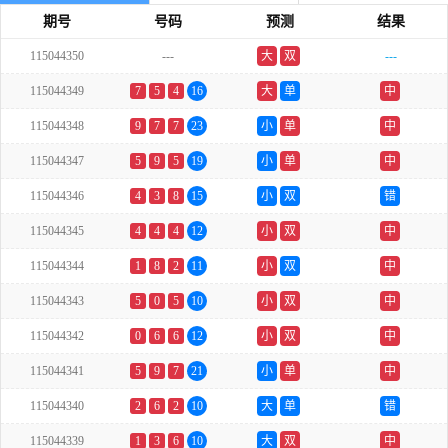
期号
号码
预测
结果
115044350
---
大
双
---
115044349
7
5
4
16
大
单
中
115044348
9
7
7
23
小
单
中
115044347
5
9
5
19
小
单
中
115044346
4
3
8
15
小
双
错
115044345
4
4
4
12
小
双
中
115044344
1
8
2
11
小
双
中
115044343
5
0
5
10
小
双
中
115044342
0
6
6
12
小
双
中
115044341
5
9
7
21
小
单
中
115044340
2
6
2
10
大
单
错
115044339
1
3
6
10
大
双
中