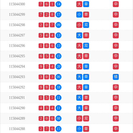
115044300
7
6
1
14
大
单
中
115044299
7
2
8
17
小
单
中
115044298
2
0
7
09
小
双
中
115044297
5
4
4
13
大
单
中
115044296
1
8
6
15
大
双
中
115044295
6
5
4
15
大
单
中
115044294
9
7
4
20
大
单
中
115044293
3
0
3
06
大
单
错
115044292
9
9
0
18
大
单
中
115044291
1
5
5
11
大
单
中
115044290
4
3
4
11
大
单
中
115044289
2
0
6
08
小
双
中
115044288
2
7
6
15
小
单
中