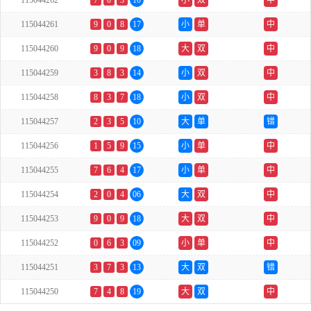
115044262
7
0
3
10
小
双
中
115044261
9
0
8
17
小
单
中
115044260
9
0
9
18
大
双
中
115044259
3
8
3
14
小
双
中
115044258
8
3
7
18
小
双
中
115044257
2
3
5
10
大
单
错
115044256
1
5
9
15
小
单
中
115044255
7
6
4
17
小
单
中
115044254
2
0
4
06
大
双
中
115044253
9
0
9
18
大
双
中
115044252
0
6
3
09
小
单
中
115044251
3
7
3
13
大
双
错
115044250
7
4
8
19
大
双
中