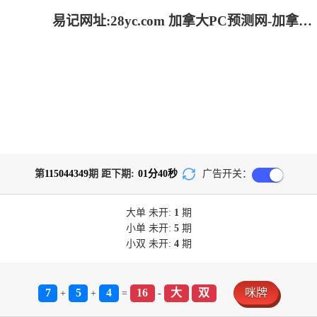
易记网址:28yc.com 加拿大PC预测网-加拿大2.8预测|神测在线预测pc_极致火热优质的免费预测网站
第
115044349
期 距下期:
01
分
40
秒
广告开关：
大单
未开:
1
期
小单
未开:
5
期
小双
未开:
4
期
7
5
4
16
大
双
咪牌
+
+
=
-