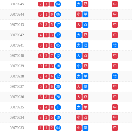
08070945
2
1
1
04
大
双
中
08070944
5
1
0
06
小
单
中
08070943
9
3
5
17
大
双
中
08070942
4
5
3
12
大
双
中
08070941
3
1
1
05
大
双
错
08070940
3
2
7
12
大
双
中
08070939
9
6
3
18
小
双
中
08070938
2
4
6
12
大
单
错
08070937
6
8
6
20
大
单
中
08070936
8
8
4
20
大
双
中
08070935
7
4
0
11
大
单
中
08070934
3
2
5
10
小
双
中
08070933
1
1
2
04
小
单
中