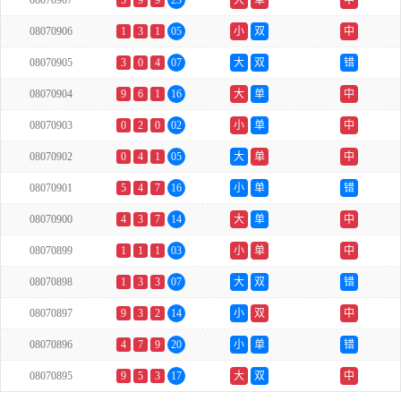
08070907
5
9
9
23
大
单
中
08070906
1
3
1
05
小
双
中
08070905
3
0
4
07
大
双
错
08070904
9
6
1
16
大
单
中
08070903
0
2
0
02
小
单
中
08070902
0
4
1
05
大
单
中
08070901
5
4
7
16
小
单
错
08070900
4
3
7
14
大
单
中
08070899
1
1
1
03
小
单
中
08070898
1
3
3
07
大
双
错
08070897
9
3
2
14
小
双
中
08070896
4
7
9
20
小
单
错
08070895
9
5
3
17
大
双
中