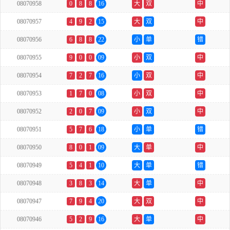
08070958
0
8
8
16
大
双
中
08070957
4
9
2
15
大
双
中
08070956
6
8
8
22
小
单
错
08070955
9
0
0
09
小
双
中
08070954
7
2
7
16
小
双
中
08070953
1
7
0
08
小
双
中
08070952
2
0
7
09
小
双
中
08070951
5
7
6
18
小
单
错
08070950
8
0
1
09
大
单
中
08070949
5
4
1
10
大
单
错
08070948
3
8
3
14
大
单
中
08070947
7
9
4
20
大
双
中
08070946
5
2
9
16
大
单
中