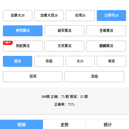
加拿大28
加拿大西28
台湾28
比特币28
神罚算法
破军算法
圣尊算法
钩蛇算法
灭世算法
麒麟算法
组合
杀组
大小
单双
双项
双组
100期 正确：75 期 错误：25 期
正确率：75%
预测
走势
统计