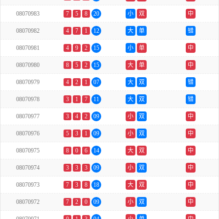
08070983
7
5
8
20
小
双
中
08070982
4
7
1
12
大
单
错
08070981
4
9
2
15
小
单
中
08070980
8
5
2
15
大
单
中
08070979
4
2
1
07
大
双
错
08070978
3
1
7
11
大
双
错
08070977
3
4
2
09
小
双
中
08070976
5
3
1
09
小
双
中
08070975
8
0
6
14
大
双
中
08070974
3
3
3
09
小
双
中
08070973
7
3
8
18
大
双
中
08070972
7
2
0
09
小
双
中