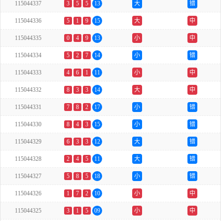
115044337
3
5
5
13
大
错
115044336
5
1
9
15
大
中
115044335
0
4
9
13
小
中
115044334
5
2
7
14
小
错
115044333
4
6
1
11
小
中
115044332
8
3
3
14
大
中
115044331
7
8
2
17
小
错
115044330
8
4
3
15
小
错
115044329
6
3
3
12
大
错
115044328
2
4
5
11
大
错
115044327
5
8
5
18
小
错
115044326
1
7
2
10
小
中
115044325
3
1
5
09
小
中