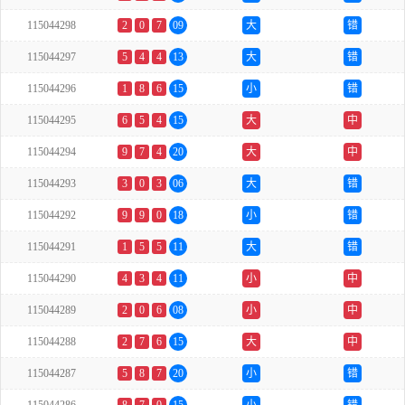
115044298
2
0
7
09
大
错
115044297
5
4
4
13
大
错
115044296
1
8
6
15
小
错
115044295
6
5
4
15
大
中
115044294
9
7
4
20
大
中
115044293
3
0
3
06
大
错
115044292
9
9
0
18
小
错
115044291
1
5
5
11
大
错
115044290
4
3
4
11
小
中
115044289
2
0
6
08
小
中
115044288
2
7
6
15
大
中
115044287
5
8
7
20
小
错