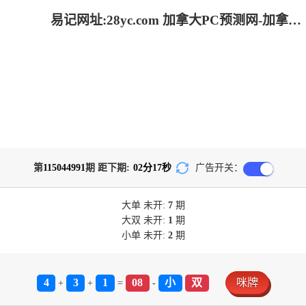
易记网址:28yc.com 加拿大PC预测网-加拿大2.8预测|神测在线预测pc_极致火热优质的免费预测网站
第
115044991
期 距下期:
02
分
17
秒
广告开关：
大单
未开:
7
期
大双
未开:
1
期
小单
未开:
2
期
4
3
1
08
小
双
咪牌
+
+
=
-