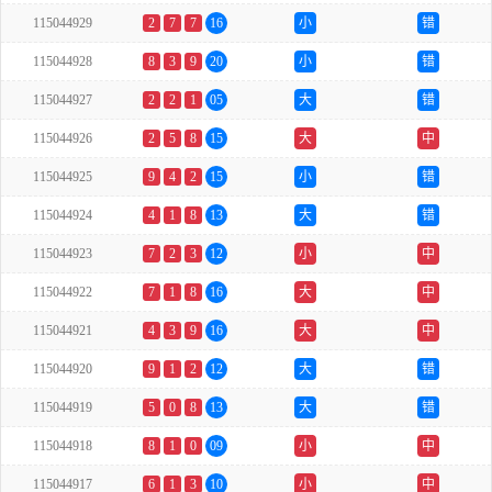
115044929
2
7
7
16
小
错
115044928
8
3
9
20
小
错
115044927
2
2
1
05
大
错
115044926
2
5
8
15
大
中
115044925
9
4
2
15
小
错
115044924
4
1
8
13
大
错
115044923
7
2
3
12
小
中
115044922
7
1
8
16
大
中
115044921
4
3
9
16
大
中
115044920
9
1
2
12
大
错
115044919
5
0
8
13
大
错
115044918
8
1
0
09
小
中
115044917
6
1
3
10
小
中