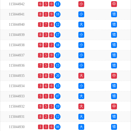
115044942
6
5
0
11
小
中
115044941
8
1
9
18
小
错
115044940
1
7
4
12
大
错
115044939
8
3
6
17
小
错
115044938
9
7
2
18
小
错
115044937
3
5
9
17
小
错
115044936
7
5
3
15
小
错
115044935
5
8
7
20
大
中
115044934
3
6
6
15
小
错
115044933
5
1
1
07
大
错
115044932
9
5
5
19
大
中
115044931
8
2
2
12
大
错
115044930
1
1
6
08
大
错