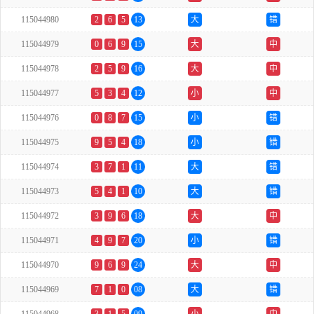
115044980
2
6
5
13
大
错
115044979
0
6
9
15
大
中
115044978
2
5
9
16
大
中
115044977
5
3
4
12
小
中
115044976
0
8
7
15
小
错
115044975
9
5
4
18
小
错
115044974
3
7
1
11
大
错
115044973
5
4
1
10
大
错
115044972
3
9
6
18
大
中
115044971
4
9
7
20
小
错
115044970
9
6
9
24
大
中
115044969
7
1
0
08
大
错