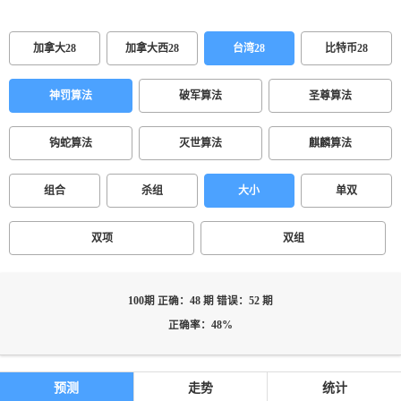
加拿大28
加拿大西28
台湾28
比特币28
神罚算法
破军算法
圣尊算法
钩蛇算法
灭世算法
麒麟算法
组合
杀组
大小
单双
双项
双组
100期 正确：48 期 错误：52 期
正确率：48%
预测
走势
统计