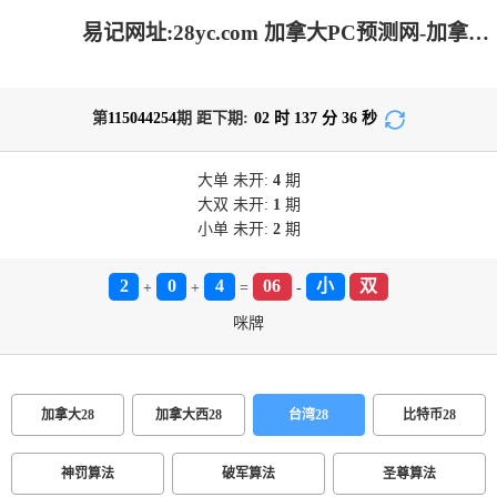
易记网址:28yc.com 加拿大PC预测网-加拿大2.8预测|神测在线预测pc_极致火热优质的免费预测网站
第
115044254
期 距下期:
02
时
137
分
36
秒
大单
未开:
4
期
大双
未开:
1
期
小单
未开:
2
期
2
0
4
06
小
双
+
+
=
-
咪牌
加拿大28
加拿大西28
台湾28
比特币28
神罚算法
破军算法
圣尊算法