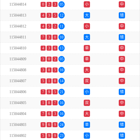
115044814
0
2
3
05
小
中
115044813
4
3
5
12
大
错
115044812
4
5
2
11
小
中
115044811
7
3
0
10
大
错
115044810
4
3
6
13
单
中
115044809
3
0
2
05
单
中
115044808
3
8
5
16
大
中
115044807
5
1
8
14
双
中
115044806
7
9
5
21
小
错
115044805
1
8
7
16
双
中
115044804
7
6
3
16
大
中
115044803
9
6
9
24
单
错
115044802
5
9
9
23
小
错