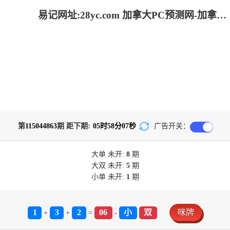
易记网址:28yc.com 加拿大PC预测网-加拿大2.8预测|神测在线预测pc_极致火热优质的免费预测网站
第
115044863
期 距下期:
05
时
58
分
07
秒
广告开关：
大单
未开:
8
期
大双
未开:
5
期
小单
未开:
1
期
1
3
2
06
小
双
咪牌
+
+
=
-