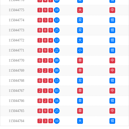
115044776
3
4
2
09
双
错
115044775
1
9
9
19
大
中
115044774
0
5
8
13
双
错
115044773
8
8
9
25
双
错
115044772
1
8
4
13
大
错
115044771
8
9
5
22
小
错
115044770
6
3
0
09
单
中
115044769
5
2
2
09
单
中
115044768
6
5
4
15
双
错
115044767
2
1
0
03
单
中
115044766
8
2
6
16
单
错
115044765
8
9
8
25
单
中
115044764
7
3
0
10
大
错