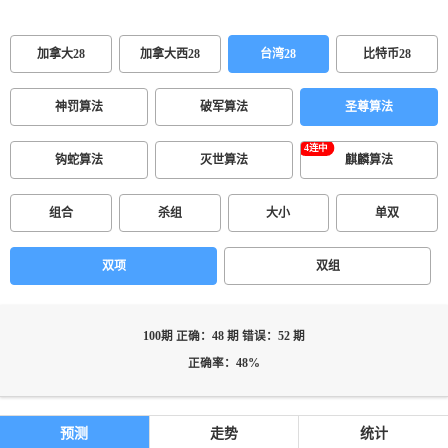
加拿大28
加拿大西28
台湾28
比特币28
神罚算法
破军算法
圣尊算法
钩蛇算法
灭世算法
麒麟算法
组合
杀组
大小
单双
双项
双组
100期 正确：48 期 错误：52 期
正确率：48%
预测
走势
统计