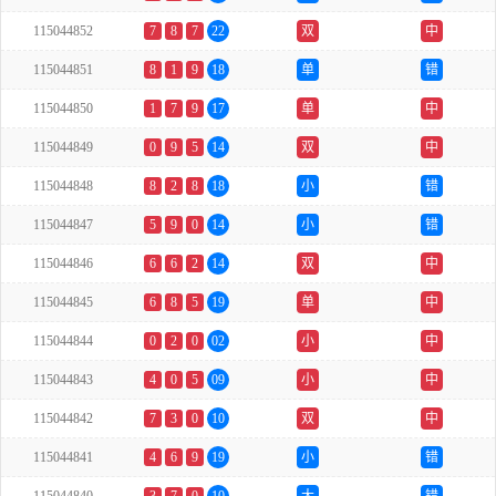
115044852
7
8
7
22
双
中
115044851
8
1
9
18
单
错
115044850
1
7
9
17
单
中
115044849
0
9
5
14
双
中
115044848
8
2
8
18
小
错
115044847
5
9
0
14
小
错
115044846
6
6
2
14
双
中
115044845
6
8
5
19
单
中
115044844
0
2
0
02
小
中
115044843
4
0
5
09
小
中
115044842
7
3
0
10
双
中
115044841
4
6
9
19
小
错