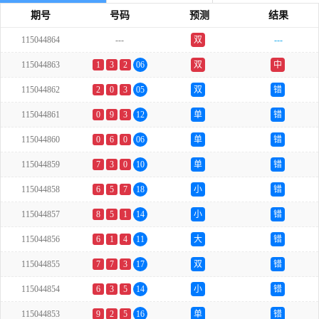
期号
号码
预测
结果
115044864
---
双
---
115044863
1
3
2
06
双
中
115044862
2
0
3
05
双
错
115044861
0
9
3
12
单
错
115044860
0
6
0
06
单
错
115044859
7
3
0
10
单
错
115044858
6
5
7
18
小
错
115044857
8
5
1
14
小
错
115044856
6
1
4
11
大
错
115044855
7
7
3
17
双
错
115044854
6
3
5
14
小
错
115044853
9
2
5
16
单
错