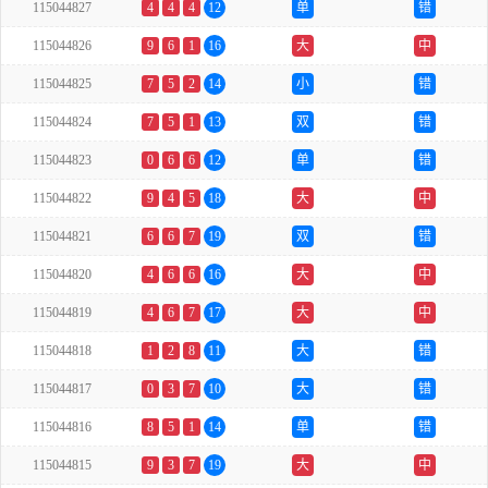
115044827
4
4
4
12
单
错
115044826
9
6
1
16
大
中
115044825
7
5
2
14
小
错
115044824
7
5
1
13
双
错
115044823
0
6
6
12
单
错
115044822
9
4
5
18
大
中
115044821
6
6
7
19
双
错
115044820
4
6
6
16
大
中
115044819
4
6
7
17
大
中
115044818
1
2
8
11
大
错
115044817
0
3
7
10
大
错
115044816
8
5
1
14
单
错
115044815
9
3
7
19
大
中