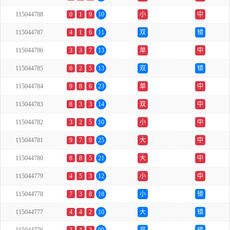
115044788
0
1
9
10
小
中
115044787
4
1
6
11
双
错
115044786
3
3
7
13
单
中
115044785
6
2
5
13
双
错
115044784
9
8
6
23
单
中
115044783
8
3
3
14
双
中
115044782
3
2
5
10
小
中
115044781
9
7
9
25
大
中
115044780
8
8
5
21
大
中
115044779
4
5
3
12
小
中
115044778
7
3
8
18
小
错
115044777
4
4
2
10
大
错