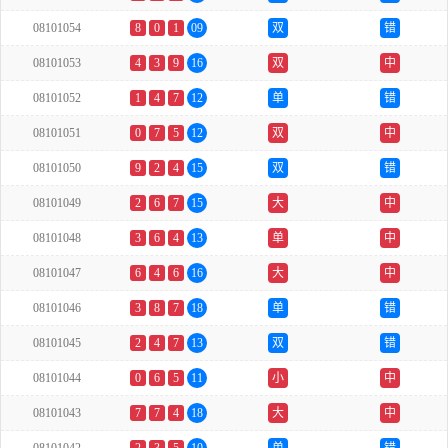
08101054
8
0
1
09
双
错
08101053
4
3
9
16
双
中
08101052
1
4
7
12
单
错
08101051
0
7
5
12
双
中
08101050
9
2
4
15
双
错
08101049
2
6
7
15
大
中
08101048
3
6
4
13
单
中
08101047
6
4
6
16
大
中
08101046
3
8
7
18
单
错
08101045
2
4
7
13
双
错
08101044
0
6
5
11
小
中
08101043
7
7
4
18
大
中