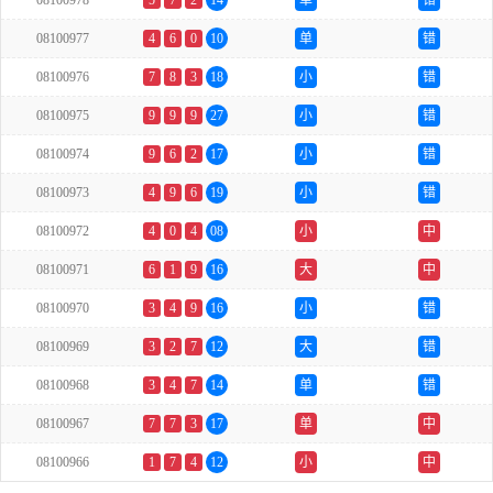
08100978
5
7
2
14
单
错
08100977
4
6
0
10
单
错
08100976
7
8
3
18
小
错
08100975
9
9
9
27
小
错
08100974
9
6
2
17
小
错
08100973
4
9
6
19
小
错
08100972
4
0
4
08
小
中
08100971
6
1
9
16
大
中
08100970
3
4
9
16
小
错
08100969
3
2
7
12
大
错
08100968
3
4
7
14
单
错
08100967
7
7
3
17
单
中
08100966
1
7
4
12
小
中