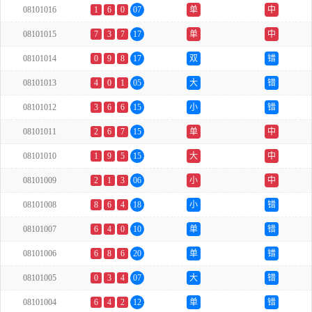
08101016
1
6
0
07
单
中
08101015
7
3
7
17
单
中
08101014
0
9
8
17
双
错
08101013
4
0
1
05
大
错
08101012
3
6
6
15
小
错
08101011
2
6
7
15
单
中
08101010
1
9
5
15
大
中
08101009
2
1
3
06
小
中
08101008
8
6
4
18
小
错
08101007
6
4
0
10
单
错
08101006
6
8
6
20
单
错
08101005
0
3
4
07
大
错
08101004
6
4
2
12
单
错