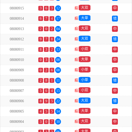
大双
08080915
3
6
3
12
殺
中
大单
08080914
6
7
4
17
殺
错
大双
08080913
2
0
2
04
殺
中
大双
08080912
9
7
8
24
殺
错
小双
08080911
8
3
2
13
殺
中
大单
08080910
0
3
5
08
殺
中
小单
08080909
0
2
6
08
殺
中
小单
08080908
2
8
1
11
殺
错
小双
08080907
5
6
4
15
殺
中
大双
08080906
8
9
5
22
殺
错
大单
08080905
4
5
5
14
殺
中
大双
08080904
3
0
7
10
殺
中
大单