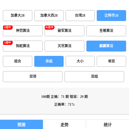
加拿大28
加拿大西28
台湾28
比特币28
神罚算法
破军算法
圣尊算法
钩蛇算法
灭世算法
麒麟算法
组合
杀组
大小
单双
双项
双组
100期 正确：71 期 错误：29 期
正确率：71%
预测
走势
统计