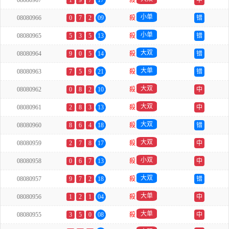
08080967
1
9
7
17
殺
中
小单
08080966
0
7
2
09
殺
错
小单
08080965
5
3
5
13
殺
错
大双
08080964
9
0
5
14
殺
错
大单
08080963
7
5
9
21
殺
错
大双
08080962
0
8
2
10
殺
中
大双
08080961
2
8
3
13
殺
中
大双
08080960
8
6
4
18
殺
错
大双
08080959
2
7
8
17
殺
中
小双
08080958
0
6
7
13
殺
中
大双
08080957
9
7
2
18
殺
错
大单
08080956
1
2
1
04
殺
中
大单
08080955
3
5
0
08
殺
中