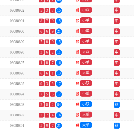
08080903
1
3
2
06
殺
中
小双
08080902
5
3
7
15
殺
中
小单
08080901
8
7
0
15
殺
中
小单
08080900
6
6
9
21
殺
中
小单
08080899
7
8
0
15
殺
中
大双
08080898
3
6
2
11
殺
中
小单
08080897
1
8
7
16
殺
中
大单
08080896
6
6
1
13
殺
中
小双
08080895
9
3
5
17
殺
中
小单
08080894
7
5
5
17
殺
中
小双
08080893
2
0
2
04
殺
错
大单
08080892
5
7
4
16
殺
中
大单
08080891
5
9
7
21
殺
错