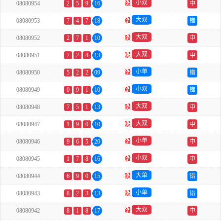
小双
08080954
2
5
9
16
殺
中
大双
08080953
7
4
7
18
殺
错
大双
08080952
2
7
1
10
殺
中
大双
08080951
7
2
4
13
殺
中
小单
08080950
5
2
2
09
殺
错
小双
08080949
0
9
1
10
殺
错
大双
08080948
7
5
1
13
殺
中
大双
08080947
1
9
0
10
殺
中
小单
08080946
9
6
5
20
殺
中
小双
08080945
1
7
8
16
殺
中
大单
08080944
6
9
0
15
殺
错
小单
08080943
8
2
3
13
殺
错
大双
08080942
8
1
8
17
殺
中