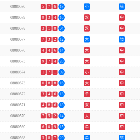
08080580
5
7
6
18
小
错
08080579
9
3
4
16
双
中
08080578
3
1
0
04
双
中
08080577
7
3
2
12
大
错
08080576
4
4
6
14
大
中
08080575
9
7
4
20
大
中
08080574
1
7
1
09
小
中
08080573
0
8
8
16
大
中
08080572
3
4
6
13
单
中
08080571
4
8
6
18
双
中
08080570
7
5
2
14
大
中
08080569
6
0
9
15
单
中
08080568
5
8
7
20
单
错