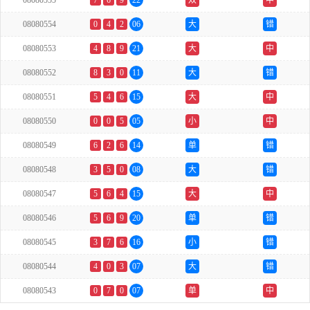
08080555
7
6
9
22
双
中
08080554
0
4
2
06
大
错
08080553
4
8
9
21
大
中
08080552
8
3
0
11
大
错
08080551
5
4
6
15
大
中
08080550
0
0
5
05
小
中
08080549
6
2
6
14
单
错
08080548
3
5
0
08
大
错
08080547
5
6
4
15
大
中
08080546
5
6
9
20
单
错
08080545
3
7
6
16
小
错
08080544
4
0
3
07
大
错
08080543
0
7
0
07
单
中