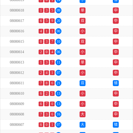
08080619
7
6
1
14
小
错
08080618
1
3
5
09
单
中
08080617
6
5
9
20
双
中
08080616
4
1
1
06
小
中
08080615
0
3
7
10
双
中
08080614
2
0
4
06
小
中
08080613
1
3
7
11
单
中
08080612
2
4
1
07
小
中
08080611
7
8
6
21
双
错
08080610
6
2
5
13
小
中
08080609
6
7
0
13
小
中
08080608
7
3
6
16
大
中
08080607
6
0
1
07
大
错