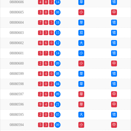
08080606
4
8
2
14
单
错
08080605
3
0
5
08
小
中
08080604
7
6
5
18
单
错
08080603
3
3
9
15
双
错
08080602
6
6
0
12
大
错
08080601
5
7
2
14
小
错
08080600
2
6
1
09
小
中
08080599
4
4
0
08
单
错
08080598
2
0
2
04
单
错
08080597
2
6
1
09
单
中
08080596
9
4
8
21
单
中
08080595
2
0
3
05
大
错
08080594
5
3
1
09
小
中