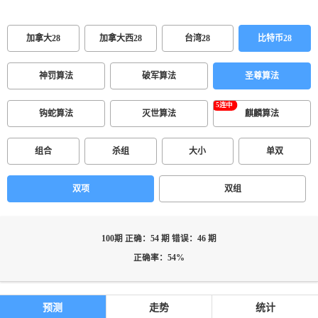
加拿大28
加拿大西28
台湾28
比特币28
神罚算法
破军算法
圣尊算法
钩蛇算法
灭世算法
麒麟算法
组合
杀组
大小
单双
双项
双组
100期 正确：54 期 错误：46 期
正确率：54%
预测
走势
统计