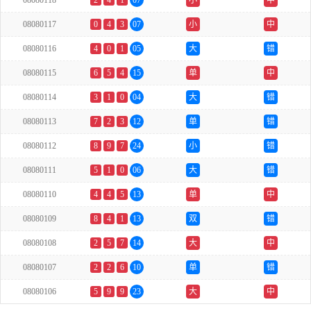
08080118
2
4
1
07
小
中
08080117
0
4
3
07
小
中
08080116
4
0
1
05
大
错
08080115
6
5
4
15
单
中
08080114
3
1
0
04
大
错
08080113
7
2
3
12
单
错
08080112
8
9
7
24
小
错
08080111
5
1
0
06
大
错
08080110
4
4
5
13
单
中
08080109
8
4
1
13
双
错
08080108
2
5
7
14
大
中
08080107
2
2
6
10
单
错
08080106
5
9
9
23
大
中