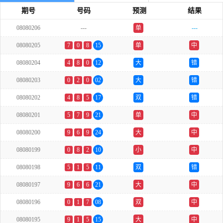
期号
号码
预测
结果
08080206
---
单
---
08080205
7
0
8
15
单
中
08080204
4
8
0
12
大
错
08080203
0
2
0
02
大
错
08080202
4
8
5
17
双
错
08080201
5
7
9
21
单
中
08080200
9
6
9
24
大
中
08080199
0
8
2
10
小
中
08080198
5
1
5
11
双
错
08080197
9
6
6
21
大
中
08080196
0
1
7
08
双
中
08080195
9
1
5
15
大
中