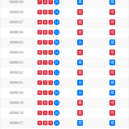
08080169
7
6
7
20
单
错
08080168
5
6
3
14
大
中
08080167
4
8
2
14
双
中
08080166
2
6
5
13
单
中
08080165
2
5
1
08
大
错
08080164
6
2
6
14
大
中
08080163
6
7
9
22
单
错
08080162
3
9
0
12
双
中
08080161
7
3
3
13
大
错
08080160
0
1
7
08
大
错
08080159
3
9
1
13
单
中
08080158
5
1
2
08
双
中
08080157
6
9
9
24
单
错