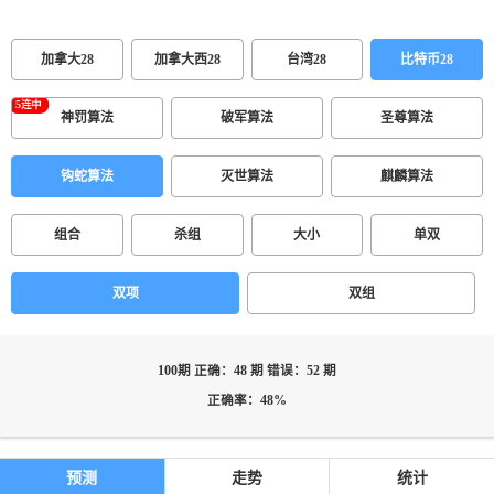
加拿大28
加拿大西28
台湾28
比特币28
神罚算法
破军算法
圣尊算法
钩蛇算法
灭世算法
麒麟算法
组合
杀组
大小
单双
双项
双组
100期 正确：48 期 错误：52 期
正确率：48%
预测
走势
统计