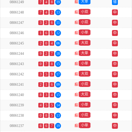
大单
08061249
7
4
8
19
殺
错
小双
08061248
7
4
2
13
殺
中
小双
08061247
3
2
6
11
殺
中
小单
08061246
1
6
5
12
殺
中
大双
08061245
2
0
4
06
殺
中
大单
08061244
9
2
7
18
殺
中
小单
08061243
0
7
8
15
殺
中
大双
08061242
3
5
9
17
殺
中
小双
08061241
2
1
6
09
殺
中
大双
08061240
8
3
4
15
殺
中
小单
08061239
4
5
5
14
殺
中
小双
08061238
0
8
5
13
殺
中
小单
08061237
6
6
7
19
殺
中