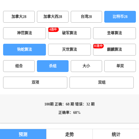
加拿大28
加拿大西28
台湾28
比特币28
神罚算法
破军算法
圣尊算法
钩蛇算法
灭世算法
麒麟算法
组合
杀组
大小
单双
双项
双组
100期 正确：68 期 错误：32 期
正确率：68%
预测
走势
统计