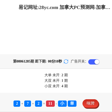
易记网址:28yc.com 加拿大PC预测网-加拿大2.8预测|神测在线预测pc_极致火热优质的免费预测网站
第
08061285
期 距下期:
00
分
10
秒
广告开关：
大单
未开:
2
期
大双
未开:
1
期
小双
未开:
4
期
2
7
2
11
小
单
咪牌
+
+
=
-