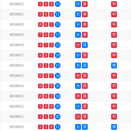
08100022
1
8
6
15
小
单
中
08100021
3
8
0
11
大
单
中
08100020
8
6
1
15
小
单
中
08100019
7
0
6
13
大
单
中
08100018
4
7
2
13
小
双
中
08100017
4
9
7
20
小
双
中
08100016
4
5
4
13
大
双
错
08100015
8
3
7
18
大
双
中
08100014
0
2
8
10
大
双
中
08100013
8
8
2
18
大
双
中
08100012
5
9
6
20
小
双
中
08100011
1
1
6
08
小
双
中
08100010
1
2
8
11
大
双
错