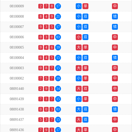
08100009
2
7
8
17
小
单
中
08100008
8
4
9
21
小
双
错
08100007
9
3
5
17
小
双
错
08100006
0
3
0
03
小
双
中
08100005
9
4
6
19
大
单
中
08100004
6
4
5
15
小
双
错
08100003
0
8
7
15
大
单
中
08100002
7
5
7
19
小
单
中
08091440
2
9
3
14
大
双
中
08091439
7
1
7
15
小
单
中
08091438
0
0
3
03
大
双
错
08091437
5
3
7
15
大
双
中
08091436
7
9
1
17
大
单
中