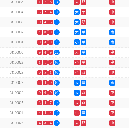
08100035
1
7
6
14
大
双
中
08100034
5
2
4
11
大
单
中
08100033
0
4
6
10
大
双
中
08100032
4
0
8
12
大
单
错
08100031
8
4
8
20
小
单
错
08100030
9
4
9
22
大
单
中
08100029
1
1
5
07
小
单
中
08100028
0
5
1
06
小
双
中
08100027
2
4
0
06
大
单
错
08100026
0
6
0
06
大
双
中
08100025
3
4
7
14
大
双
中
08100024
4
4
4
12
小
单
中
08100023
4
8
4
16
大
双
中