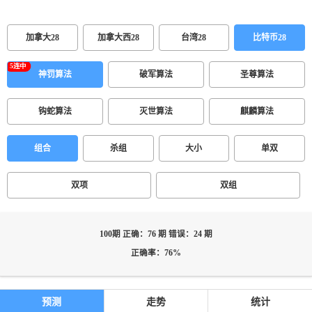
加拿大28
加拿大西28
台湾28
比特币28
神罚算法
破军算法
圣尊算法
钩蛇算法
灭世算法
麒麟算法
组合
杀组
大小
单双
双项
双组
100期 正确：76 期 错误：24 期
正确率：76%
预测
走势
统计