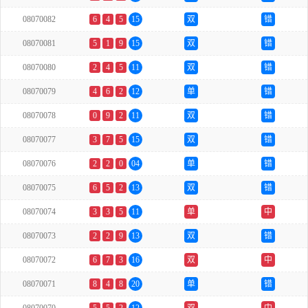
08070082
6
4
5
15
双
错
08070081
5
1
9
15
双
错
08070080
2
4
5
11
双
错
08070079
4
6
2
12
单
错
08070078
0
9
2
11
双
错
08070077
3
7
5
15
双
错
08070076
2
2
0
04
单
错
08070075
6
5
2
13
双
错
08070074
3
3
5
11
单
中
08070073
2
2
9
13
双
错
08070072
6
7
3
16
双
中
08070071
8
4
8
20
单
错