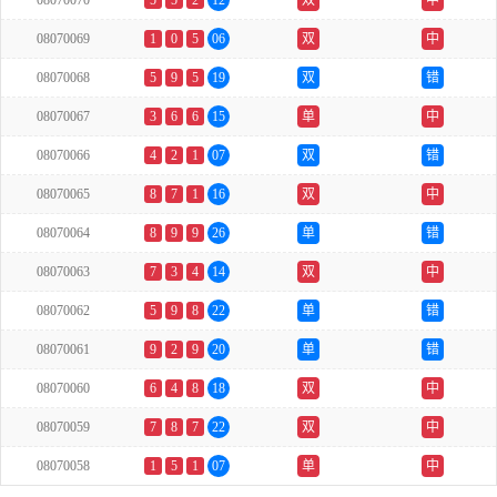
08070070
5
5
2
12
双
中
08070069
1
0
5
06
双
中
08070068
5
9
5
19
双
错
08070067
3
6
6
15
单
中
08070066
4
2
1
07
双
错
08070065
8
7
1
16
双
中
08070064
8
9
9
26
单
错
08070063
7
3
4
14
双
中
08070062
5
9
8
22
单
错
08070061
9
2
9
20
单
错
08070060
6
4
8
18
双
中
08070059
7
8
7
22
双
中
08070058
1
5
1
07
单
中