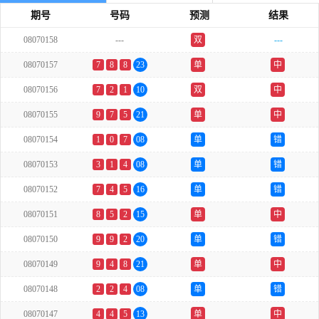
期号
号码
预测
结果
08070158
---
双
---
08070157
7
8
8
23
单
中
08070156
7
2
1
10
双
中
08070155
9
7
5
21
单
中
08070154
1
0
7
08
单
错
08070153
3
1
4
08
单
错
08070152
7
4
5
16
单
错
08070151
8
5
2
15
单
中
08070150
9
9
2
20
单
错
08070149
9
4
8
21
单
中
08070148
2
2
4
08
单
错
08070147
4
4
5
13
单
中