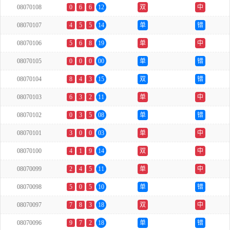
08070108
0
6
6
12
双
中
08070107
4
5
5
14
单
错
08070106
5
6
8
19
单
中
08070105
0
0
0
00
单
错
08070104
8
4
3
15
双
错
08070103
6
3
2
11
单
中
08070102
0
3
5
08
单
错
08070101
3
0
0
03
单
中
08070100
4
1
9
14
双
中
08070099
2
4
5
11
单
中
08070098
5
0
5
10
单
错
08070097
7
8
3
18
双
中
08070096
9
7
2
18
单
错