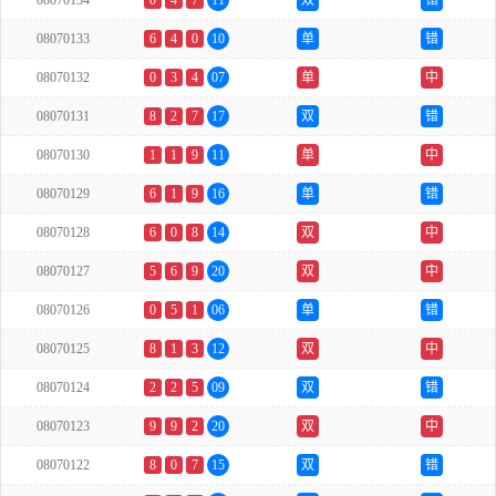
08070134
0
4
7
11
双
错
08070133
6
4
0
10
单
错
08070132
0
3
4
07
单
中
08070131
8
2
7
17
双
错
08070130
1
1
9
11
单
中
08070129
6
1
9
16
单
错
08070128
6
0
8
14
双
中
08070127
5
6
9
20
双
中
08070126
0
5
1
06
单
错
08070125
8
1
3
12
双
中
08070124
2
2
5
09
双
错
08070123
9
9
2
20
双
中
08070122
8
0
7
15
双
错