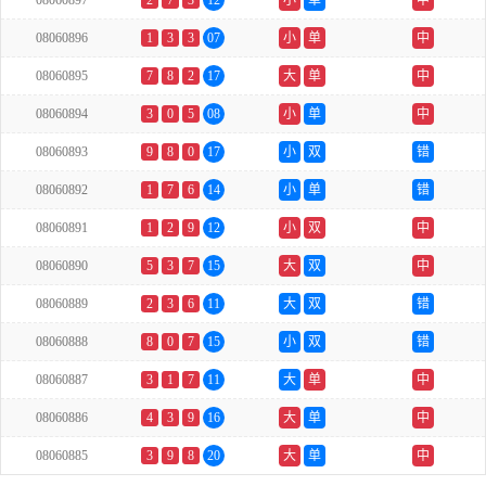
08060897
2
7
3
12
小
单
中
08060896
1
3
3
07
小
单
中
08060895
7
8
2
17
大
单
中
08060894
3
0
5
08
小
单
中
08060893
9
8
0
17
小
双
错
08060892
1
7
6
14
小
单
错
08060891
1
2
9
12
小
双
中
08060890
5
3
7
15
大
双
中
08060889
2
3
6
11
大
双
错
08060888
8
0
7
15
小
双
错
08060887
3
1
7
11
大
单
中
08060886
4
3
9
16
大
单
中
08060885
3
9
8
20
大
单
中