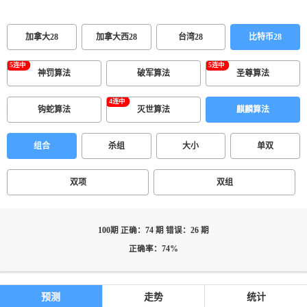
加拿大28
加拿大西28
台湾28
比特币28
神罚算法
破军算法
圣尊算法
钩蛇算法
灭世算法
麒麟算法
组合
杀组
大小
单双
双项
双组
100期 正确：74 期 错误：26 期
正确率：74%
预测
走势
统计