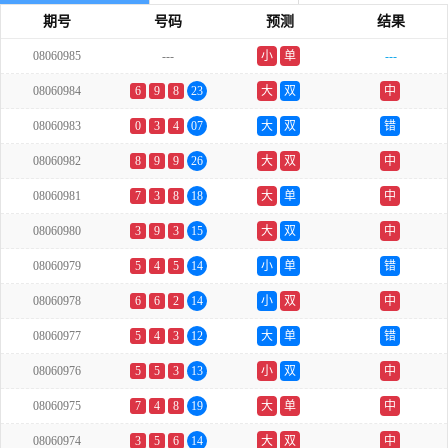
期号
号码
预测
结果
08060985
---
小
单
---
08060984
6
9
8
23
大
双
中
08060983
0
3
4
07
大
双
错
08060982
8
9
9
26
大
双
中
08060981
7
3
8
18
大
单
中
08060980
3
9
3
15
大
双
中
08060979
5
4
5
14
小
单
错
08060978
6
6
2
14
小
双
中
08060977
5
4
3
12
大
单
错
08060976
5
5
3
13
小
双
中
08060975
7
4
8
19
大
单
中
08060974
3
5
6
14
大
双
中