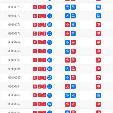
08060973
5
1
2
08
大
单
错
08060972
8
2
2
12
大
单
错
08060971
0
0
5
05
小
双
中
08060970
5
3
2
10
小
单
中
08060969
6
6
3
15
小
单
中
08060968
7
3
9
19
小
单
中
08060967
2
0
7
09
小
单
中
08060966
1
5
1
07
大
单
中
08060965
8
9
8
25
小
单
中
08060964
6
2
8
16
大
单
中
08060963
8
8
7
23
小
双
错
08060962
1
1
2
04
小
双
中