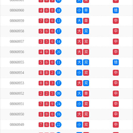
08060961
1
0
9
10
大
双
中
08060960
4
6
8
18
小
单
错
08060959
7
0
6
13
大
单
中
08060958
5
6
6
17
大
双
中
08060957
3
5
6
14
大
双
中
08060956
4
9
7
20
大
双
中
08060955
5
6
0
11
大
双
错
08060954
8
8
2
18
小
双
中
08060953
8
6
3
17
大
双
中
08060952
2
2
5
09
大
单
中
08060951
7
8
9
24
小
双
中
08060950
1
9
6
16
大
双
中
08060949
7
6
9
22
小
双
中