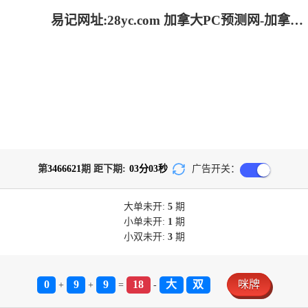
易记网址:28yc.com 加拿大PC预测网-加拿大2.8预测|神测在线预测pc_极致火热优质的免费预测网站
第
3466621
期 距下期:
03
分
02
秒
广告开关：
大单
未开:
5
期
小单
未开:
1
期
小双
未开:
3
期
0
9
9
18
大
双
咪牌
+
+
=
-