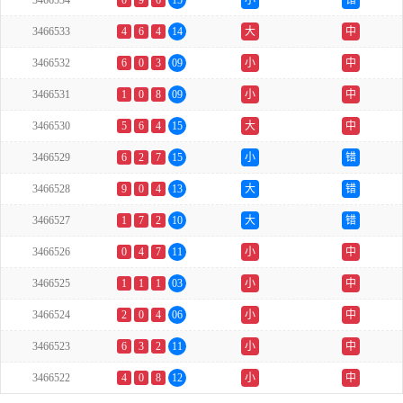
3466534
0
9
6
15
小
错
3466533
4
6
4
14
大
中
3466532
6
0
3
09
小
中
3466531
1
0
8
09
小
中
3466530
5
6
4
15
大
中
3466529
6
2
7
15
小
错
3466528
9
0
4
13
大
错
3466527
1
7
2
10
大
错
3466526
0
4
7
11
小
中
3466525
1
1
1
03
小
中
3466524
2
0
4
06
小
中
3466523
6
3
2
11
小
中
3466522
4
0
8
12
小
中