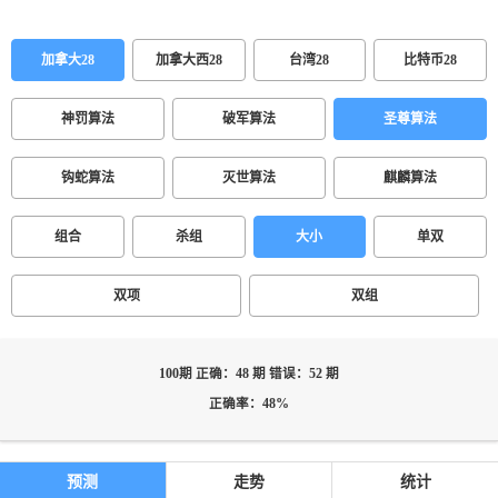
加拿大28
加拿大西28
台湾28
比特币28
神罚算法
破军算法
圣尊算法
钩蛇算法
灭世算法
麒麟算法
组合
杀组
大小
单双
双项
双组
100期 正确：48 期 错误：52 期
正确率：48%
预测
走势
统计