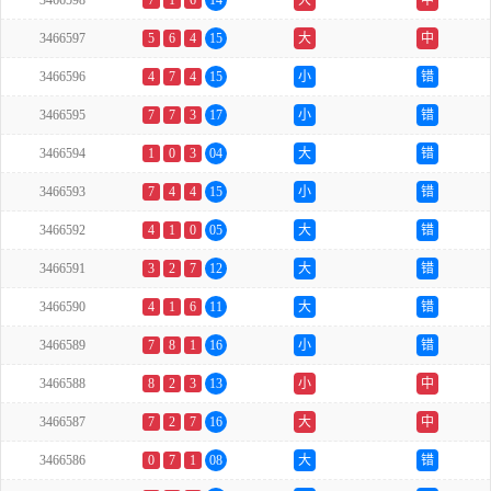
3466598
7
1
6
14
大
中
3466597
5
6
4
15
大
中
3466596
4
7
4
15
小
错
3466595
7
7
3
17
小
错
3466594
1
0
3
04
大
错
3466593
7
4
4
15
小
错
3466592
4
1
0
05
大
错
3466591
3
2
7
12
大
错
3466590
4
1
6
11
大
错
3466589
7
8
1
16
小
错
3466588
8
2
3
13
小
中
3466587
7
2
7
16
大
中
3466586
0
7
1
08
大
错