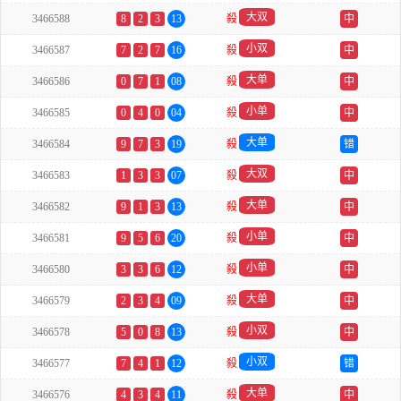
大双
3466588
8
2
3
13
殺
中
小双
3466587
7
2
7
16
殺
中
大单
3466586
0
7
1
08
殺
中
小单
3466585
0
4
0
04
殺
中
大单
3466584
9
7
3
19
殺
错
大双
3466583
1
3
3
07
殺
中
大单
3466582
9
1
3
13
殺
中
小单
3466581
9
5
6
20
殺
中
小单
3466580
3
3
6
12
殺
中
大单
3466579
2
3
4
09
殺
中
小双
3466578
5
0
8
13
殺
中
小双
3466577
7
4
1
12
殺
错
大单
3466576
4
3
4
11
殺
中