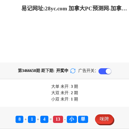
易记网址:28yc.com 加拿大PC预测网-加拿大2.8预测|神测在线预测pc_极致火热优质的免费预测网站
第
3466650
期 距下期:
开奖中
广告开关：
大单
未开:
3
期
大双
未开:
2
期
小双
未开:
1
期
8
1
4
13
小
单
咪牌
+
+
=
-