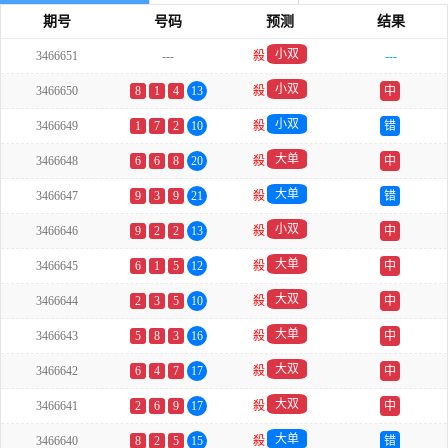
期号
号码
预测
结果
小双
3466651
---
殺
---
小双
3466650
8
1
4
13
殺
中
小双
3466649
1
7
2
10
殺
错
大单
3466648
6
6
8
20
殺
中
大单
3466647
9
3
9
21
殺
错
小双
3466646
9
2
2
13
殺
中
大单
3466645
6
1
5
12
殺
中
大双
3466644
2
3
5
10
殺
中
大单
3466643
5
8
3
16
殺
中
大双
3466642
6
4
7
17
殺
中
大双
3466641
2
6
9
17
殺
中
大单
3466640
8
2
5
15
殺
错