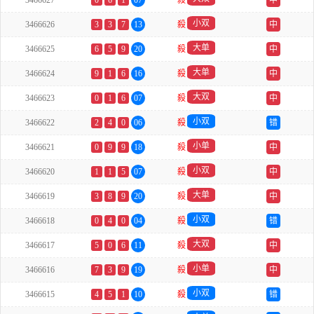
3466627
0
6
1
07
殺
中
小双
3466626
3
3
7
13
殺
中
大单
3466625
6
5
9
20
殺
中
大单
3466624
9
1
6
16
殺
中
大双
3466623
0
1
6
07
殺
中
小双
3466622
2
4
0
06
殺
错
小单
3466621
0
9
9
18
殺
中
小双
3466620
1
1
5
07
殺
中
大单
3466619
3
8
9
20
殺
中
小双
3466618
0
4
0
04
殺
错
大双
3466617
5
0
6
11
殺
中
小单
3466616
7
3
9
19
殺
中
小双
3466615
4
5
1
10
殺
错