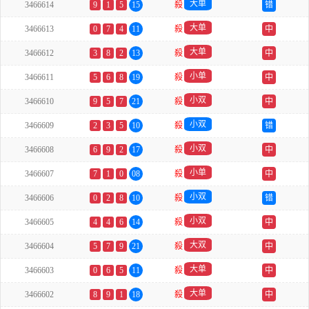
大单
3466614
9
1
5
15
殺
错
大单
3466613
0
7
4
11
殺
中
大单
3466612
3
8
2
13
殺
中
小单
3466611
5
6
8
19
殺
中
小双
3466610
9
5
7
21
殺
中
小双
3466609
2
3
5
10
殺
错
小双
3466608
6
9
2
17
殺
中
小单
3466607
7
1
0
08
殺
中
小双
3466606
0
2
8
10
殺
错
小双
3466605
4
4
6
14
殺
中
大双
3466604
5
7
9
21
殺
中
大单
3466603
0
6
5
11
殺
中
大单
3466602
8
9
1
18
殺
中