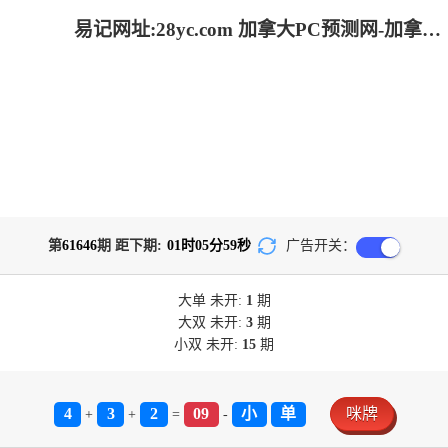
易记网址:28yc.com 加拿大PC预测网-加拿大2.8预测|神测在线预测pc_极致火热优质的免费预测网站
第
61646
期 距下期:
01
时
05
分
59
秒
广告开关：
大单
未开:
1
期
大双
未开:
3
期
小双
未开:
15
期
4
3
2
09
小
单
咪牌
+
+
=
-