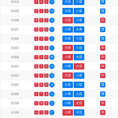
61610
7
6
2
15
大双
小单
错
61609
3
2
5
10
大双
小单
错
61608
8
6
2
16
大双
小单
中
61607
3
6
2
11
小双
大单
错
61606
4
2
7
13
大单
小双
错
61605
4
5
8
17
大单
小双
中
61604
7
2
0
09
小单
大双
中
61603
9
5
0
14
小单
大双
中
61602
7
1
8
16
大双
小单
中
61601
7
9
0
16
大单
小双
错
61600
1
7
4
12
小单
大双
错
61599
5
9
8
22
小单
大双
中
61598
4
2
1
07
小单
大双
中