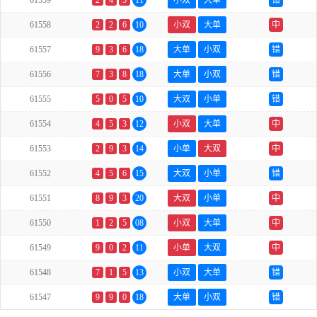
61559
2
4
5
11
小双
大单
错
61558
2
2
6
10
小双
大单
中
61557
9
3
6
18
大单
小双
错
61556
7
3
8
18
大单
小双
错
61555
5
0
5
10
大双
小单
错
61554
4
5
3
12
小双
大单
中
61553
2
9
3
14
小单
大双
中
61552
4
5
6
15
大双
小单
错
61551
8
9
3
20
大双
小单
中
61550
1
2
5
08
小双
大单
中
61549
9
0
2
11
小单
大双
中
61548
7
1
5
13
小双
大单
错
61547
9
9
0
18
大单
小双
错