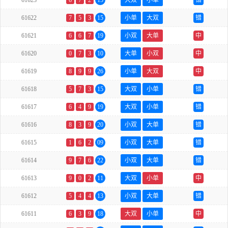
61623
6
7
2
15
大双
小单
错
61622
7
5
3
15
小单
大双
错
61621
6
6
7
19
小双
大单
中
61620
0
7
3
10
大单
小双
中
61619
8
9
9
26
小单
大双
中
61618
5
7
3
15
大双
小单
错
61617
6
4
9
19
大双
小单
错
61616
8
3
9
20
小双
大单
错
61615
1
6
2
09
小双
大单
错
61614
9
7
6
22
小双
大单
错
61613
9
0
2
11
大双
小单
中
61612
5
4
4
13
小双
大单
错
61611
6
3
9
18
大双
小单
中