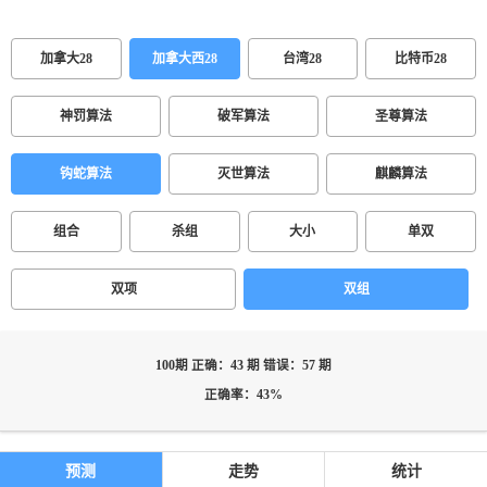
加拿大28
加拿大西28
台湾28
比特币28
神罚算法
破军算法
圣尊算法
钩蛇算法
灭世算法
麒麟算法
组合
杀组
大小
单双
双项
双组
100期 正确：43 期 错误：57 期
正确率：43%
预测
走势
统计