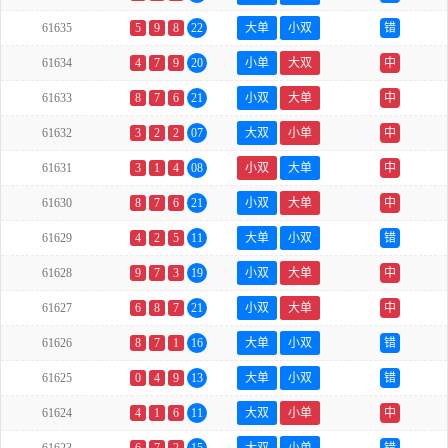
61635
5
9
8
22
大单
小双
错
61634
4
7
9
20
小单
大双
中
61633
8
7
6
21
小双
大单
中
61632
3
2
2
07
大双
小单
中
61631
3
1
4
08
小双
大单
中
61630
8
7
6
21
小双
大单
中
61629
4
2
5
11
大单
小双
错
61628
9
7
3
19
小双
大单
中
61627
6
8
7
21
小双
大单
中
61626
8
7
1
16
大单
小双
错
61625
0
4
9
13
大单
小双
错
61624
4
1
6
11
大双
小单
中