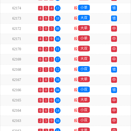
小单
62174
4
5
4
13
殺
错
大双
62173
4
9
5
18
殺
错
大单
62172
5
0
3
08
殺
中
小单
62171
4
3
9
16
殺
中
大双
62170
6
2
3
11
殺
中
大双
62169
6
8
3
17
殺
中
小双
62168
2
1
9
12
殺
错
大单
62167
1
8
7
16
殺
中
小双
62166
0
0
4
04
殺
错
大单
62165
9
1
6
16
殺
中
小双
62164
6
6
2
14
殺
中
小双
62163
2
5
9
16
殺
中
大单