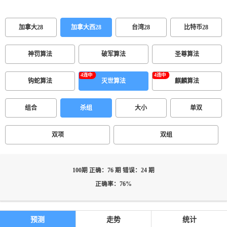
加拿大28
加拿大西28
台湾28
比特币28
神罚算法
破军算法
圣尊算法
钩蛇算法
灭世算法
麒麟算法
组合
杀组
大小
单双
双项
双组
100期 正确：76 期 错误：24 期
正确率：76%
预测
走势
统计