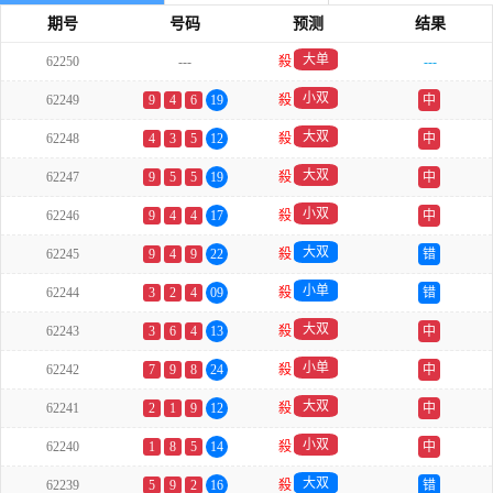
期号
号码
预测
结果
大单
62250
---
殺
---
小双
62249
9
4
6
19
殺
中
大双
62248
4
3
5
12
殺
中
大双
62247
9
5
5
19
殺
中
小双
62246
9
4
4
17
殺
中
大双
62245
9
4
9
22
殺
错
小单
62244
3
2
4
09
殺
错
大双
62243
3
6
4
13
殺
中
小单
62242
7
9
8
24
殺
中
大双
62241
2
1
9
12
殺
中
小双
62240
1
8
5
14
殺
中
大双
62239
5
9
2
16
殺
错