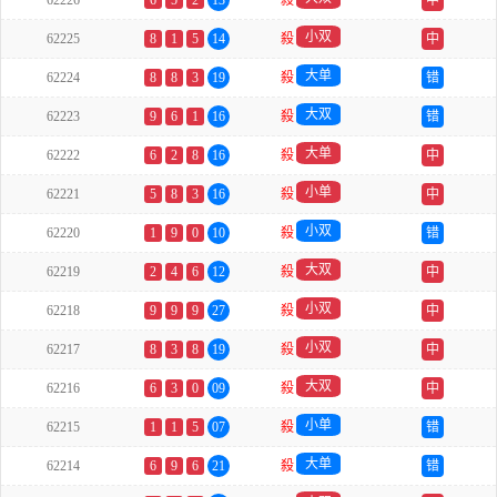
62226
6
5
2
13
殺
中
小双
62225
8
1
5
14
殺
中
大单
62224
8
8
3
19
殺
错
大双
62223
9
6
1
16
殺
错
大单
62222
6
2
8
16
殺
中
小单
62221
5
8
3
16
殺
中
小双
62220
1
9
0
10
殺
错
大双
62219
2
4
6
12
殺
中
小双
62218
9
9
9
27
殺
中
小双
62217
8
3
8
19
殺
中
大双
62216
6
3
0
09
殺
中
小单
62215
1
1
5
07
殺
错
大单
62214
6
9
6
21
殺
错