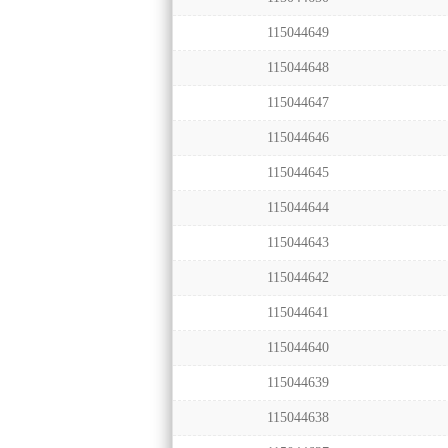
115044649
115044648
115044647
115044646
115044645
115044644
115044643
115044642
115044641
115044640
115044639
115044638