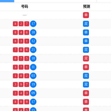
号码
预测
---
单
17
双
8
2
7
18
单
8
4
6
12
单
8
3
1
21
双
7
8
6
18
双
6
7
5
11
单
3
7
1
03
双
1
0
2
19
双
3
9
7
09
单
2
4
3
17
单
8
0
9
15
单
6
4
5