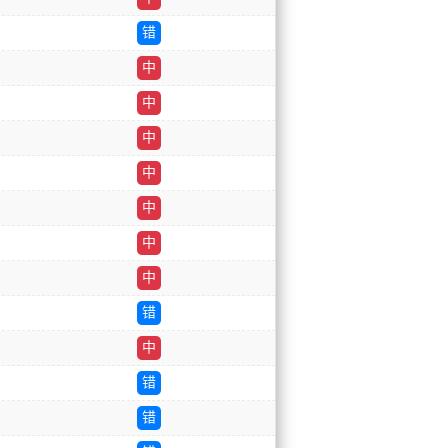
错
中
中
中
中
中
中
中
错
中
错
错