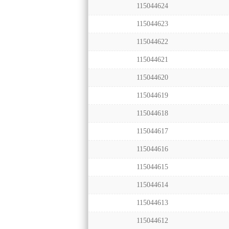
115044624
115044623
115044622
115044621
115044620
115044619
115044618
115044617
115044616
115044615
115044614
115044613
115044612