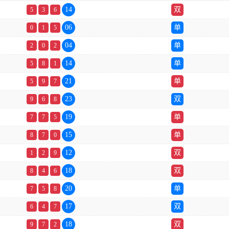
14
双
5
3
6
06
单
0
1
5
04
单
2
0
2
14
单
5
8
1
21
单
5
9
7
23
双
9
6
8
19
单
7
7
5
15
单
8
7
0
12
双
1
2
9
18
双
8
4
6
20
单
7
5
8
17
双
6
4
7
18
双
9
7
2