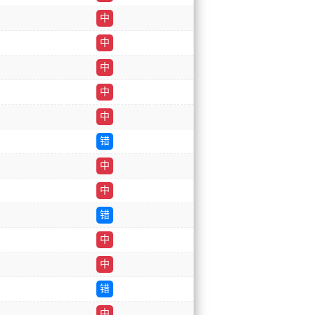
中
中
中
中
中
错
中
中
错
中
中
错
中