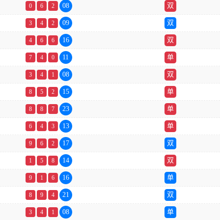
08
双
0
6
2
09
双
3
4
2
16
双
4
6
6
11
单
7
4
0
08
双
3
4
1
15
单
8
5
2
23
单
8
8
7
13
单
6
4
3
17
双
9
6
2
14
双
1
5
8
16
单
9
1
6
21
双
8
9
4
08
单
3
4
1