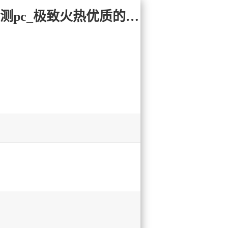
易记网址:28yc.com 加拿大PC预测网-加拿大2.8预测|神测在线预测pc_极致火热优质的免费预测网站