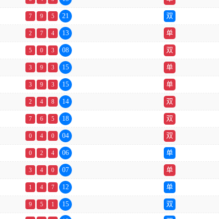
21
双
7
9
5
13
单
2
7
4
08
双
5
0
3
15
单
3
9
3
15
单
3
9
3
14
双
2
4
8
18
双
7
6
5
04
双
0
4
0
06
单
0
2
4
07
单
3
4
0
12
单
1
4
7
15
双
9
5
1