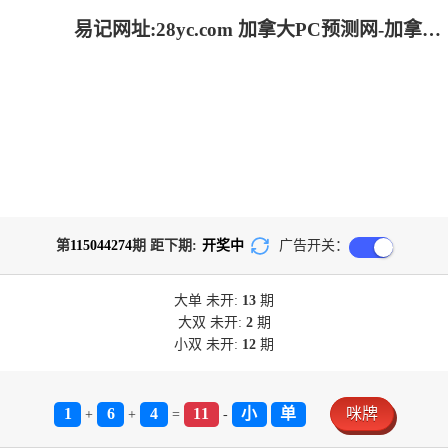
易记网址:28yc.com 加拿大PC预测网-加拿大2.8预测|神测在线预测pc_极致火热优质的免费预测网站
第
115044274
期 距下期:
开奖中
广告开关：
大单
未开:
13
期
大双
未开:
2
期
小双
未开:
12
期
1
6
4
11
小
单
咪牌
+
+
=
-