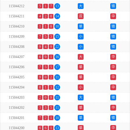
115044212
5
1
7
13
大
错
115044211
4
2
8
14
双
中
115044210
1
1
8
10
单
错
115044209
7
5
3
15
小
错
115044208
9
4
9
22
小
错
115044207
6
9
1
16
大
中
115044206
7
5
5
17
单
中
115044205
9
0
2
11
单
中
115044204
8
1
3
12
小
中
115044203
2
0
9
11
大
错
115044202
3
3
5
11
单
中
115044201
7
2
1
10
单
错
115044200
6
6
1
13
单
中