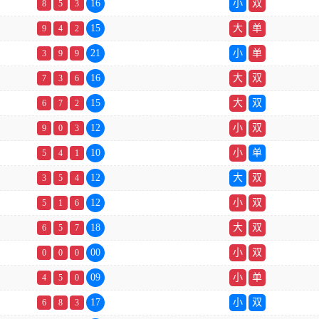
16
小
双
8
5
3
15
大
单
9
4
2
21
小
单
3
9
9
16
大
双
7
3
6
15
大
双
6
7
2
12
小
双
9
0
3
10
小
单
5
4
1
12
大
双
3
5
4
12
小
双
5
1
6
18
大
双
6
5
7
00
小
双
0
0
0
09
小
单
4
5
0
17
小
双
6
8
3