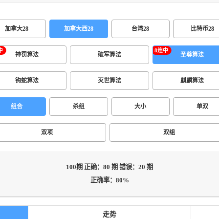
加拿大28
加拿大西28
台湾28
比特币28
神罚算法
破军算法
圣尊算法
钩蛇算法
灭世算法
麒麟算法
组合
杀组
大小
单双
双项
双组
100期 正确：80 期 错误：20 期
正确率：80%
走势