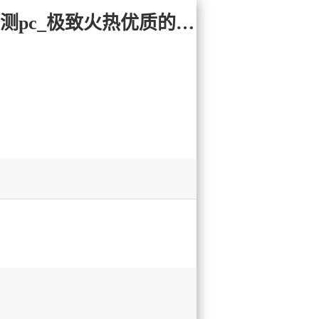
易记网址:28yc.com 加拿大PC预测网-加拿大2.8预测|神测在线预测pc_极致火热优质的免费预测网站