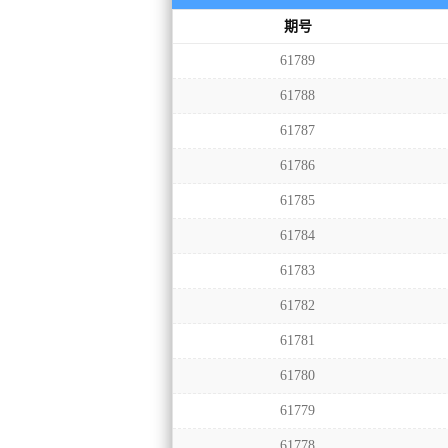
期号
61789
61788
61787
61786
61785
61784
61783
61782
61781
61780
61779
61778