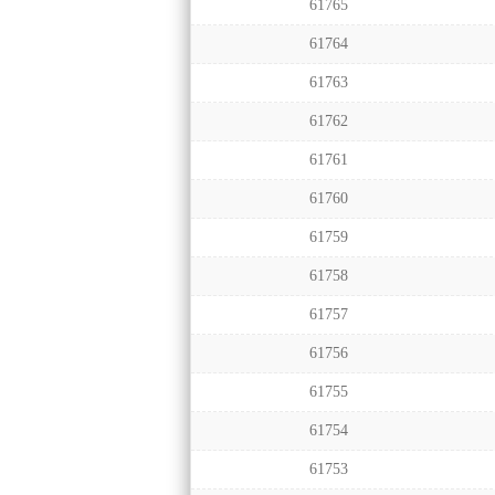
61765
61764
61763
61762
61761
61760
61759
61758
61757
61756
61755
61754
61753