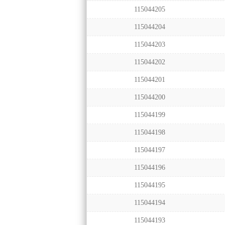
115044205
115044204
115044203
115044202
115044201
115044200
115044199
115044198
115044197
115044196
115044195
115044194
115044193