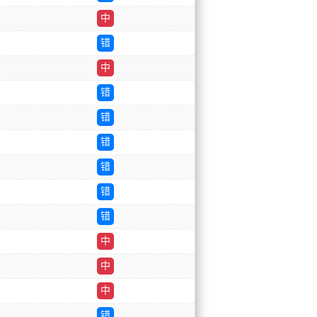
中
错
中
错
错
错
错
错
错
中
中
中
错