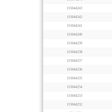
115044243
115044242
115044241
115044240
115044239
115044238
115044237
115044236
115044235
115044234
115044233
115044232