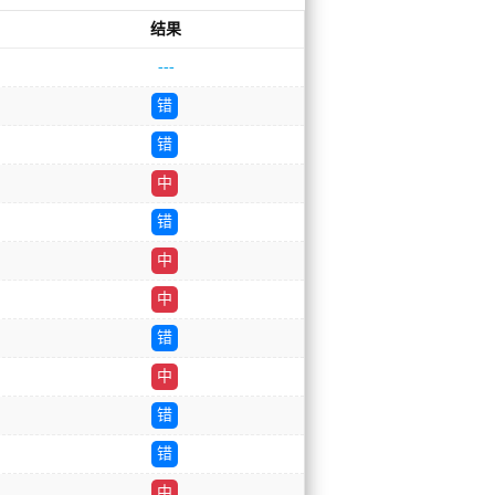
结果
---
错
错
中
错
中
中
错
中
错
错
中