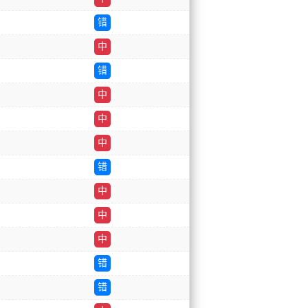
错
中
错
中
中
中
错
中
中
中
错
错