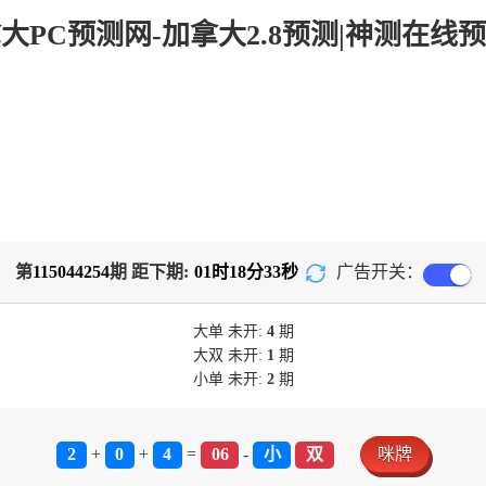
第
115044254
期 距下期:
01
时
18
分
32
秒
广告开关：
大单
未开:
4
期
大双
未开:
1
期
小单
未开:
2
期
2
+
0
+
4
=
06
-
小
双
咪牌