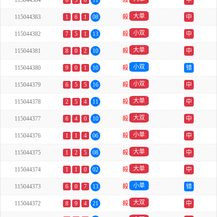
115044384
6
5
0
11
殺
中
大单
115044383
1
6
1
08
殺
中
小双
115044382
7
5
1
13
殺
中
大单
115044381
8
0
2
10
殺
中
小双
115044380
9
0
1
10
殺
错
小双
115044379
6
5
5
16
殺
中
大单
115044378
2
5
4
11
殺
中
大双
115044377
6
4
0
10
殺
中
小单
115044376
1
1
4
06
殺
中
大单
115044375
1
2
5
08
殺
中
大单
115044374
1
1
0
02
殺
中
小单
115044373
6
0
7
13
殺
错
大双
115044372
8
9
4
21
殺
中