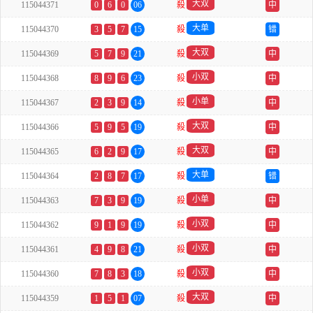
大双
115044371
0
6
0
06
殺
中
大单
115044370
3
5
7
15
殺
错
大双
115044369
5
7
9
21
殺
中
小双
115044368
8
9
6
23
殺
中
小单
115044367
2
3
9
14
殺
中
大双
115044366
5
9
5
19
殺
中
大双
115044365
6
2
9
17
殺
中
大单
115044364
2
8
7
17
殺
错
小单
115044363
7
3
9
19
殺
中
小双
115044362
9
1
9
19
殺
中
小双
115044361
4
9
8
21
殺
中
小双
115044360
7
8
3
18
殺
中
大双
115044359
1
5
1
07
殺
中