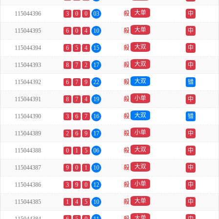
大单
115044396
3
0
0
03
殺
中
大单
115044395
6
0
4
10
殺
中
大双
115044394
6
5
4
15
殺
中
大双
115044393
8
7
2
17
殺
中
大双
115044392
6
7
9
22
殺
错
小单
115044391
8
7
4
19
殺
中
大双
115044390
3
6
7
16
殺
错
小单
115044389
2
6
9
17
殺
中
大双
115044388
0
1
5
06
殺
中
大双
115044387
9
0
1
10
殺
中
小单
115044386
3
9
0
12
殺
中
大单
115044385
1
4
5
10
殺
中
大单