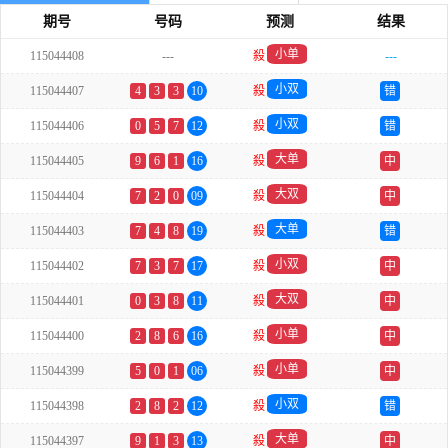
期号
号码
预测
结果
小单
115044408
---
殺
---
小双
115044407
4
3
3
10
殺
错
小双
115044406
0
5
7
12
殺
错
大单
115044405
9
6
1
16
殺
中
大双
115044404
7
2
0
09
殺
中
大单
115044403
7
4
8
19
殺
错
小双
115044402
7
3
7
17
殺
中
大双
115044401
0
3
8
11
殺
中
小单
115044400
2
8
6
16
殺
中
小单
115044399
5
0
1
06
殺
中
小双
115044398
2
8
2
12
殺
错
大单
115044397
9
1
3
13
殺
中