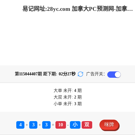
易记网址:28yc.com 加拿大PC预测网-加拿大2.8预测|神测在线预测pc_极致火热优质的免费预测网站
第
115044407
期 距下期:
02
分
27
秒
广告开关：
大单
未开:
4
期
大双
未开:
2
期
小单
未开:
3
期
4
3
3
10
小
双
咪牌
+
+
=
-