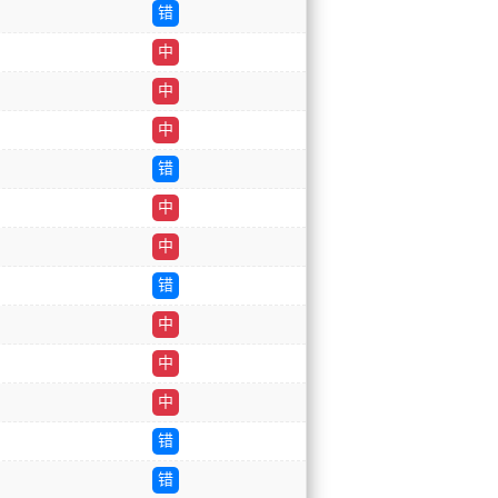
错
中
中
中
错
中
中
错
中
中
中
错
错