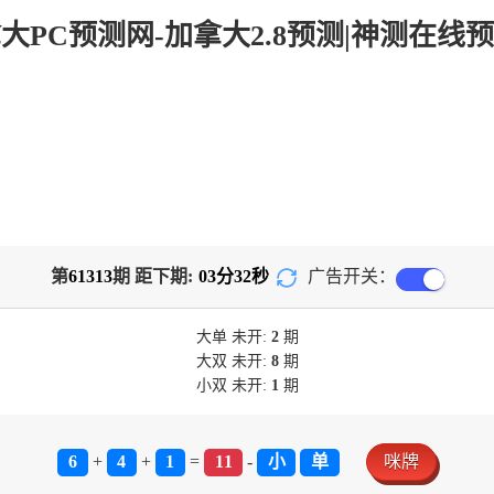
第
61313
期 距下期:
03
分
32
秒
广告开关：
大单
未开:
2
期
大双
未开:
8
期
小双
未开:
1
期
6
+
4
+
1
=
11
-
小
单
咪牌