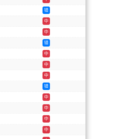
错
中
中
错
中
中
中
错
中
中
中
中