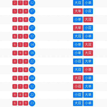
12
大双
小单
2
7
3
17
大单
小双
5
3
9
22
小单
大双
5
9
8
17
大单
小双
8
4
5
12
大双
小单
6
3
3
14
小单
大双
6
5
3
18
小单
大双
1
9
8
22
小双
大单
8
5
9
09
大双
小单
0
1
8
14
大双
小单
0
5
9
12
小双
大单
1
7
4
22
小双
大单
6
8
8
23
大双
小单
6
8
9