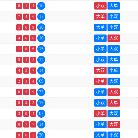
10
小双
大单
8
1
1
17
大单
小双
7
4
6
16
大单
小双
1
6
9
16
小单
大双
4
6
6
15
小单
大双
1
8
6
11
小双
大单
5
1
5
14
大双
小单
4
3
7
09
小单
大双
2
3
4
22
小单
大双
8
5
9
15
小双
大单
8
4
3
07
小单
大双
3
0
4
14
小单
大双
0
7
7
20
大单
小双
9
6
5