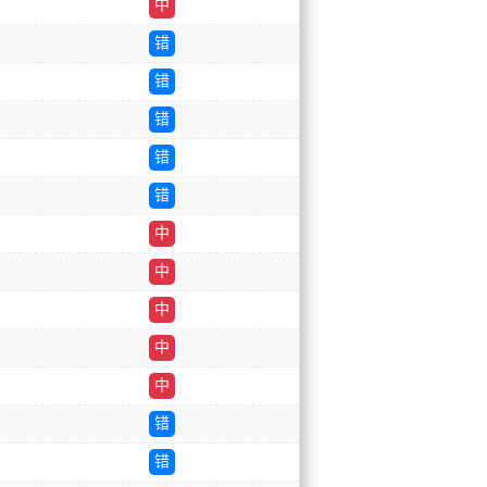
中
错
错
错
错
错
中
中
中
中
中
错
错