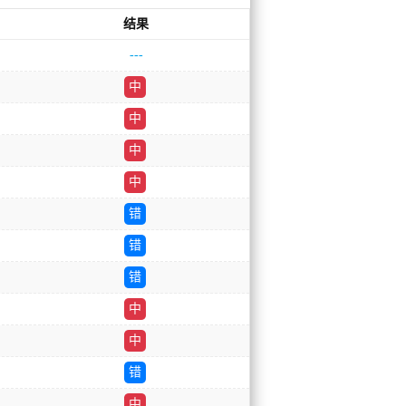
结果
---
中
中
中
中
错
错
错
中
中
错
中