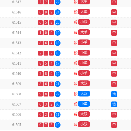
大单
61517
7
7
8
22
殺
中
大单
61516
6
9
9
24
殺
中
小双
61515
6
5
9
20
殺
中
大单
61514
1
0
9
10
殺
中
小单
61513
8
6
4
18
殺
中
小单
61512
2
1
7
10
殺
中
小单
61511
8
5
4
17
殺
中
小单
61510
2
8
9
19
殺
中
大双
61509
8
6
7
21
殺
中
大双
61508
9
8
5
22
殺
错
小单
61507
0
3
2
05
殺
错
大双
61506
6
2
3
11
殺
中
小双
61505
9
7
3
19
殺
中