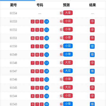
期号
号码
预测
结果
大单
61554
---
殺
---
小双
61553
2
9
3
14
殺
中
小单
61552
4
5
6
15
殺
中
小单
61551
8
9
3
20
殺
中
小双
61550
1
2
5
08
殺
错
小单
61549
9
0
2
11
殺
错
大双
61548
7
1
5
13
殺
中
大双
61547
9
9
0
18
殺
错
小单
61546
4
3
5
12
殺
中
大双
61545
7
0
1
08
殺
中
小双
61544
8
2
8
18
殺
中
小单
61543
0
7
2
09
殺
错