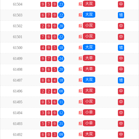
大双
61504
9
5
9
23
殺
中
大双
61503
6
7
9
22
殺
错
小双
61502
2
9
9
20
殺
中
小双
61501
7
6
9
22
殺
中
大双
61500
4
9
5
18
殺
错
大单
61499
9
7
8
24
殺
中
大单
61498
9
6
5
20
殺
中
大双
61497
8
6
4
18
殺
错
大双
61496
2
2
4
08
殺
中
小双
61495
0
5
6
11
殺
中
小单
61494
3
0
9
12
殺
中
小单
61493
5
7
9
21
殺
中
大双
61492
6
0
3
09
殺
中