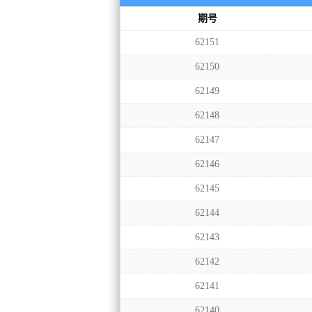
期号
62151
62150
62149
62148
62147
62146
62145
62144
62143
62142
62141
62140