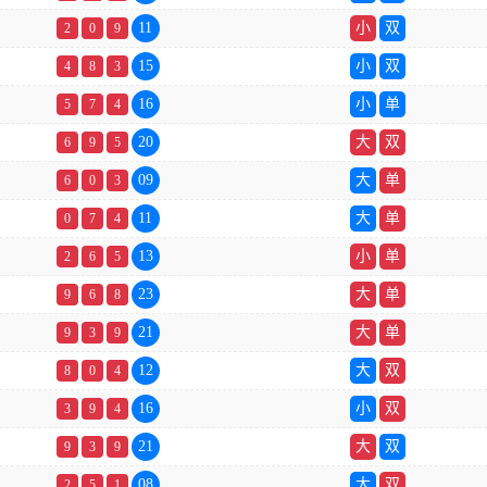
11
小
双
2
0
9
15
小
双
4
8
3
16
小
单
5
7
4
20
大
双
6
9
5
09
大
单
6
0
3
11
大
单
0
7
4
13
小
单
2
6
5
23
大
单
9
6
8
21
大
单
9
3
9
12
大
双
8
0
4
16
小
双
3
9
4
21
大
双
9
3
9
08
大
双
2
5
1