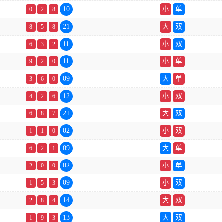
10
小
单
0
2
8
21
大
双
8
5
8
11
小
双
6
3
2
11
小
单
9
2
0
09
大
单
3
6
0
12
小
双
4
2
6
21
大
双
6
8
7
02
小
双
1
1
0
09
大
单
6
2
1
02
小
单
2
0
0
09
小
双
1
5
3
14
大
双
2
8
4
13
大
双
1
9
3