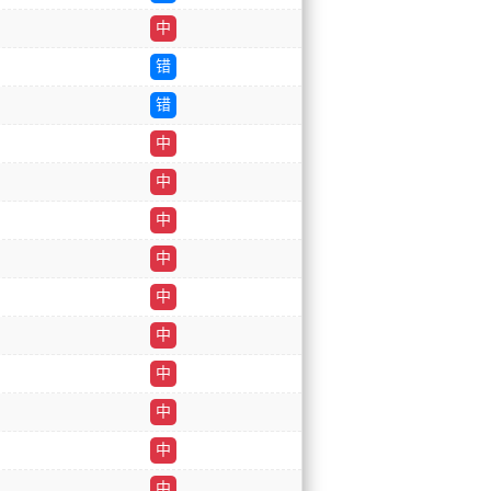
中
错
错
中
中
中
中
中
中
中
中
中
中