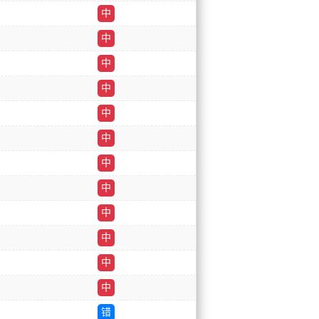
中
中
中
中
中
中
中
中
中
中
中
中
错