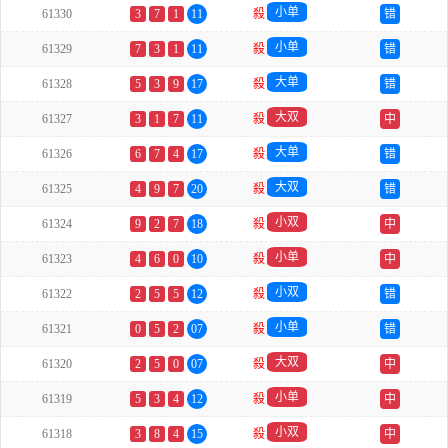
小单
61330
3
7
1
11
殺
错
小单
61329
7
3
1
11
殺
错
大单
61328
5
3
9
17
殺
错
大双
61327
3
1
7
11
殺
中
大单
61326
6
7
4
17
殺
错
大双
61325
4
9
7
20
殺
错
小双
61324
9
2
7
18
殺
中
小单
61323
4
6
0
10
殺
中
小双
61322
2
5
5
12
殺
错
小单
61321
0
5
2
07
殺
错
大双
61320
2
5
0
07
殺
中
小单
61319
5
3
4
12
殺
中
小双
61318
3
8
4
15
殺
中