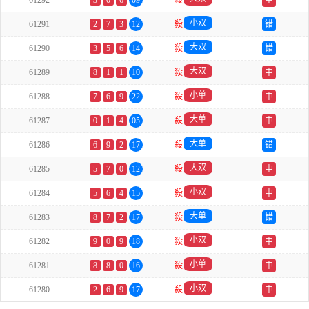
61292
3
0
6
09
殺
中
小双
61291
2
7
3
12
殺
错
大双
61290
3
5
6
14
殺
错
大双
61289
8
1
1
10
殺
中
小单
61288
7
6
9
22
殺
中
大单
61287
0
1
4
05
殺
中
大单
61286
6
9
2
17
殺
错
大双
61285
5
7
0
12
殺
中
小双
61284
5
6
4
15
殺
中
大单
61283
8
7
2
17
殺
错
小双
61282
9
0
9
18
殺
中
小单
61281
8
8
0
16
殺
中
小双
61280
2
6
9
17
殺
中