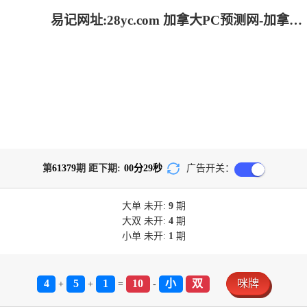
易记网址:28yc.com 加拿大PC预测网-加拿大2.8预测|神测在线预测pc_极致火热优质的免费预测网站
第
61379
期 距下期:
00
分
29
秒
广告开关：
大单
未开:
9
期
大双
未开:
4
期
小单
未开:
1
期
4
5
1
10
小
双
咪牌
+
+
=
-