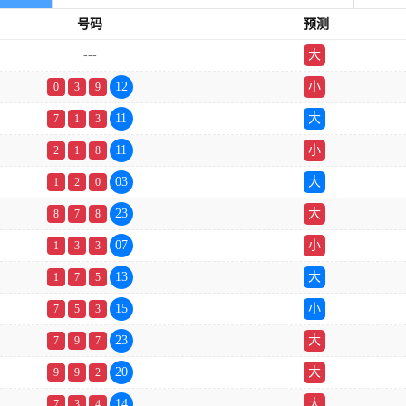
号码
预测
---
大
单
12
小
0
3
9
11
大
7
1
3
11
小
2
1
8
03
大
1
2
0
23
大
8
7
8
07
小
1
3
3
13
大
1
7
5
15
小
7
5
3
23
大
7
9
7
20
大
9
9
2
14
大
7
3
4