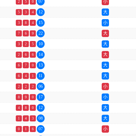
07
小
2
5
0
12
大
5
3
4
15
小
3
8
4
22
大
7
6
9
10
大
3
2
5
14
大
2
6
6
13
大
6
7
0
11
大
6
4
1
06
小
2
2
2
17
小
8
9
0
12
大
4
8
0
08
大
1
4
3
07
小
0
1
6