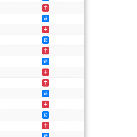
中
错
中
错
中
错
中
中
错
中
错
中
错