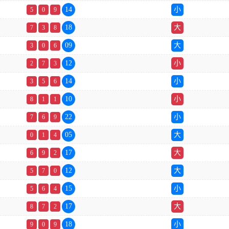
14
小
5
0
9
18
大
7
3
8
09
大
3
0
6
12
小
2
7
3
14
小
3
5
6
10
小
8
1
1
22
小
7
6
9
05
大
0
1
4
17
大
6
9
2
12
大
5
7
0
15
小
5
6
4
17
大
8
7
2
18
小
9
0
9