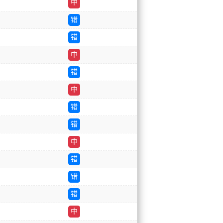
中
错
错
中
错
中
错
错
中
错
错
错
中