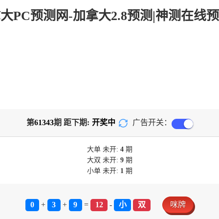
第
61343
期 距下期:
开奖中
广告开关：
大单
未开:
4
期
大双
未开:
9
期
小单
未开:
1
期
0
+
3
+
9
=
12
-
小
双
咪牌