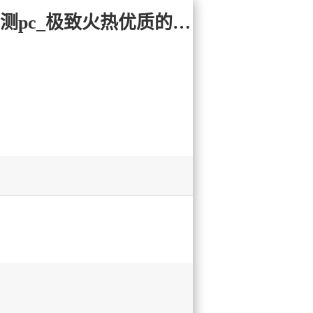
易记网址:28yc.com 加拿大PC预测网-加拿大2.8预测|神测在线预测pc_极致火热优质的免费预测网站