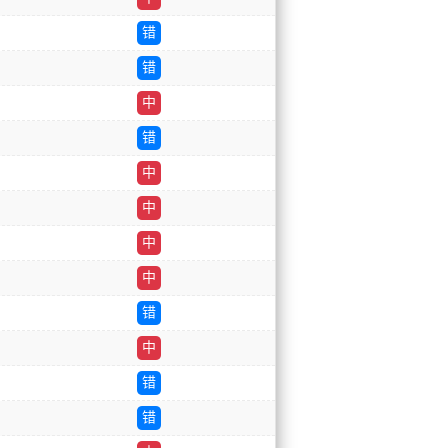
错
错
中
错
中
中
中
中
错
中
错
错