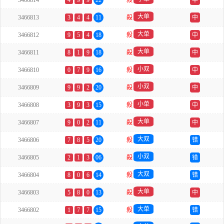
3466814
4
9
9
22
殺
中
大单
3466813
3
4
4
11
殺
中
大单
3466812
9
5
4
18
殺
中
大单
3466811
8
1
9
18
殺
中
小双
3466810
0
7
9
16
殺
中
小双
3466809
9
9
2
20
殺
中
小单
3466808
3
9
3
15
殺
中
大单
3466807
9
0
2
11
殺
中
大双
3466806
7
8
5
20
殺
错
小双
3466805
2
1
3
06
殺
错
大双
3466804
8
0
6
14
殺
错
大单
3466803
5
8
0
13
殺
中
大单
3466802
1
7
7
15
殺
错