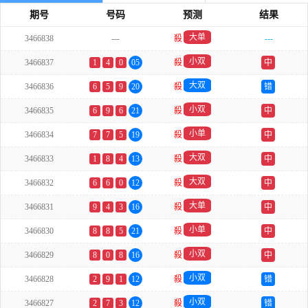
期号
号码
预测
结果
大单
3466838
---
殺
---
小双
3466837
1
4
0
05
殺
中
大双
3466836
6
5
9
20
殺
错
小双
3466835
6
9
6
21
殺
中
小单
3466834
7
7
5
19
殺
中
大双
3466833
1
8
4
13
殺
中
大双
3466832
6
6
0
12
殺
中
大单
3466831
9
4
3
16
殺
中
小单
3466830
8
8
5
21
殺
中
小双
3466829
8
0
8
16
殺
中
小双
3466828
2
9
1
12
殺
错
小双
3466827
2
7
3
12
殺
错