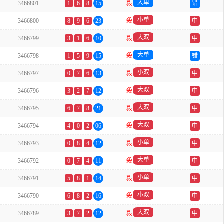
大单
3466801
1
6
8
15
殺
错
小单
3466800
8
9
6
23
殺
中
大双
3466799
3
1
6
10
殺
中
大单
3466798
1
5
9
15
殺
错
小双
3466797
0
7
6
13
殺
中
大双
3466796
3
2
7
12
殺
中
大双
3466795
6
7
8
21
殺
中
大双
3466794
4
0
2
06
殺
中
小单
3466793
0
8
4
12
殺
中
大单
3466792
0
7
4
11
殺
中
小单
3466791
5
8
1
14
殺
中
小双
3466790
6
8
2
16
殺
中
大双
3466789
3
7
2
12
殺
中