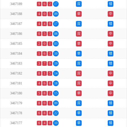
3467189
9
6
2
17
双
错
3467188
4
0
5
09
单
中
3467187
4
4
9
17
双
错
3467186
0
5
3
08
双
中
3467185
2
0
1
03
单
中
3467184
1
6
3
10
单
错
3467183
3
7
9
19
双
错
3467182
8
1
5
14
双
中
3467181
4
6
8
18
双
中
3467180
5
8
2
15
单
中
3467179
8
0
1
09
双
错
3467178
6
8
8
22
单
错
3467177
6
4
0
10
单
错