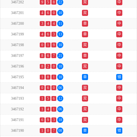
3467202
9
5
8
22
双
中
3467201
4
6
0
10
双
中
3467200
3
4
4
11
单
中
3467199
4
6
3
13
单
中
3467198
0
1
9
10
双
中
3467197
8
6
7
21
单
中
3467196
8
2
0
10
双
中
3467195
1
8
1
10
单
错
3467194
0
6
0
06
双
中
3467193
1
5
6
12
双
中
3467192
1
4
1
06
双
中
3467191
6
9
3
18
双
中
3467190
1
0
7
08
单
错