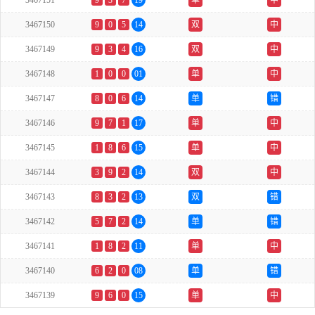
3467151
9
3
7
19
单
中
3467150
9
0
5
14
双
中
3467149
9
3
4
16
双
中
3467148
1
0
0
01
单
中
3467147
8
0
6
14
单
错
3467146
9
7
1
17
单
中
3467145
1
8
6
15
单
中
3467144
3
9
2
14
双
中
3467143
8
3
2
13
双
错
3467142
5
7
2
14
单
错
3467141
1
8
2
11
单
中
3467140
6
2
0
08
单
错
3467139
9
6
0
15
单
中