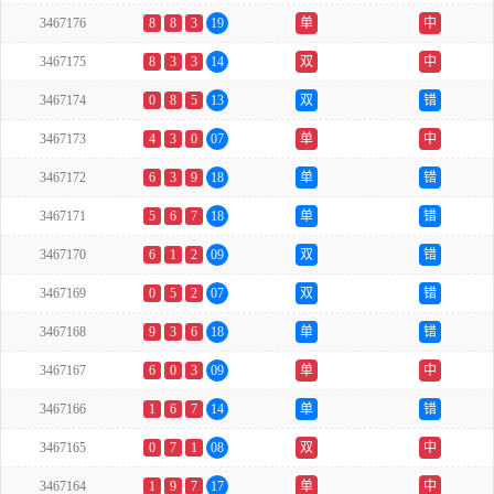
3467176
8
8
3
19
单
中
3467175
8
3
3
14
双
中
3467174
0
8
5
13
双
错
3467173
4
3
0
07
单
中
3467172
6
3
9
18
单
错
3467171
5
6
7
18
单
错
3467170
6
1
2
09
双
错
3467169
0
5
2
07
双
错
3467168
9
3
6
18
单
错
3467167
6
0
3
09
单
中
3467166
1
6
7
14
单
错
3467165
0
7
1
08
双
中
3467164
1
9
7
17
单
中