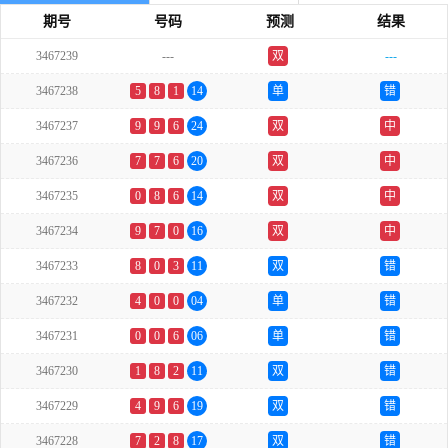
期号
号码
预测
结果
3467239
---
双
---
3467238
5
8
1
14
单
错
3467237
9
9
6
24
双
中
3467236
7
7
6
20
双
中
3467235
0
8
6
14
双
中
3467234
9
7
0
16
双
中
3467233
8
0
3
11
双
错
3467232
4
0
0
04
单
错
3467231
0
0
6
06
单
错
3467230
1
8
2
11
双
错
3467229
4
9
6
19
双
错
3467228
7
2
8
17
双
错