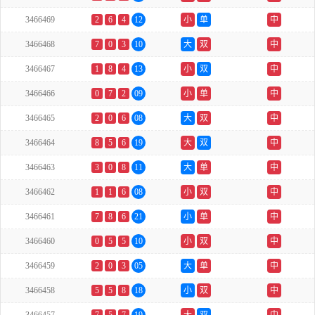
3466469
2
6
4
12
小
单
中
3466468
7
0
3
10
大
双
中
3466467
1
8
4
13
小
双
中
3466466
0
7
2
09
小
单
中
3466465
2
0
6
08
大
双
中
3466464
8
5
6
19
大
双
中
3466463
3
0
8
11
大
单
中
3466462
1
1
6
08
小
双
中
3466461
7
8
6
21
小
单
中
3466460
0
5
5
10
小
双
中
3466459
2
0
3
05
大
单
中
3466458
5
5
8
18
小
双
中