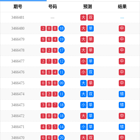
期号
号码
预测
结果
3466481
---
大
双
---
3466480
2
8
8
18
大
单
中
3466479
9
6
4
19
大
单
中
3466478
6
2
9
17
大
单
中
3466477
2
7
3
12
小
单
中
3466476
6
1
4
11
小
双
中
3466475
0
9
0
09
大
单
中
3466474
6
2
3
11
大
双
错
3466473
3
8
7
18
小
单
错
3466472
1
8
9
18
大
单
中
3466471
4
5
5
14
小
单
错
3466470
6
6
8
20
大
双
中