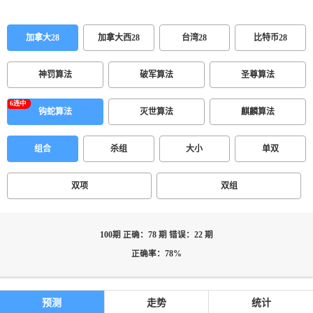
加拿大28
加拿大西28
台湾28
比特币28
神罚算法
破军算法
圣尊算法
钩蛇算法
灭世算法
麒麟算法
组合
杀组
大小
单双
双项
双组
100期 正确：78 期 错误：22 期
正确率：78%
预测
走势
统计