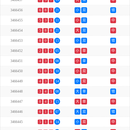
3466457
7
5
7
19
大
双
中
3466456
6
8
7
21
小
双
错
3466455
5
3
3
11
小
双
中
3466454
5
8
8
21
大
双
中
3466453
8
0
7
15
小
双
错
3466452
2
1
2
05
小
单
中
3466451
4
3
1
08
小
单
中
3466450
5
0
5
10
小
双
中
3466449
4
3
7
14
小
双
中
3466448
3
4
1
08
大
单
错
3466447
8
4
3
15
大
单
中
3466446
6
1
0
07
大
双
错
3466445
5
1
8
14
小
双
中