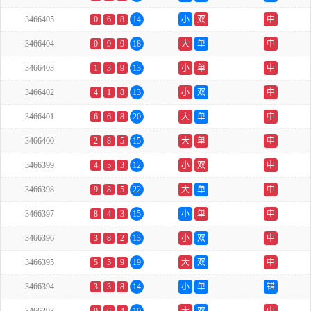
3466405
0
6
8
14
小
双
中
3466404
0
9
9
18
大
单
中
3466403
1
3
9
13
小
单
中
3466402
4
1
8
13
小
双
中
3466401
6
6
8
20
大
单
中
3466400
2
8
5
15
大
单
中
3466399
4
5
3
12
小
双
中
3466398
9
8
5
22
大
单
中
3466397
8
4
3
15
小
单
中
3466396
3
8
2
13
小
双
中
3466395
5
5
9
19
大
双
中
3466394
3
3
8
14
小
单
错