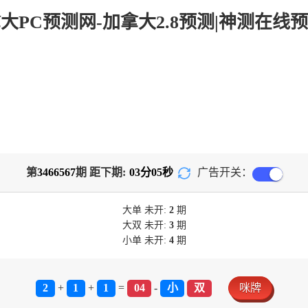
第
3466567
期 距下期:
03
分
05
秒
广告开关：
大单
未开:
2
期
大双
未开:
3
期
小单
未开:
4
期
2
+
1
+
1
=
04
-
小
双
咪牌