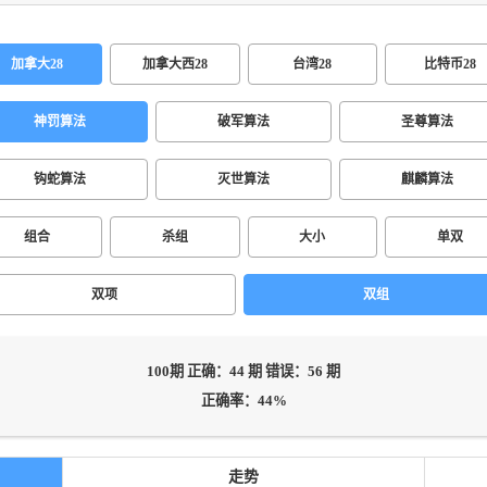
加拿大28
加拿大西28
台湾28
比特币28
神罚算法
破军算法
圣尊算法
钩蛇算法
灭世算法
麒麟算法
组合
杀组
大小
单双
双项
双组
100期 正确：44 期 错误：56 期
正确率：44%
走势