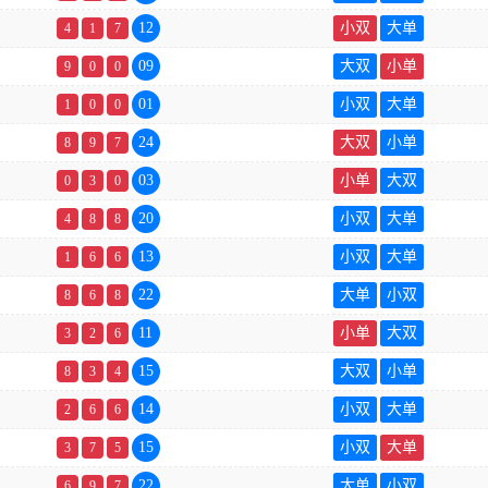
12
小双
大单
4
1
7
09
大双
小单
9
0
0
01
小双
大单
1
0
0
24
大双
小单
8
9
7
03
小单
大双
0
3
0
20
小双
大单
4
8
8
13
小双
大单
1
6
6
22
大单
小双
8
6
8
11
小单
大双
3
2
6
15
大双
小单
8
3
4
14
小双
大单
2
6
6
15
小双
大单
3
7
5
22
大单
小双
6
9
7