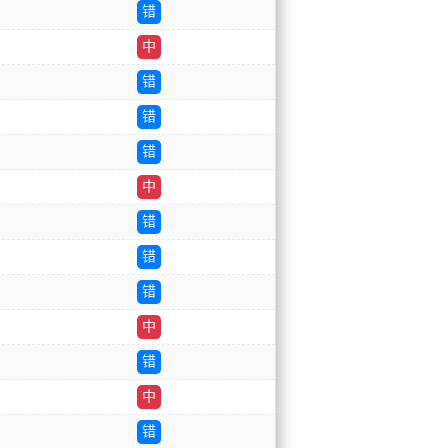
错
中
错
错
错
中
错
错
错
中
错
中
错