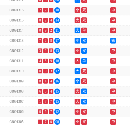
08091317
0
0
8
08
大
双
中
08091316
7
2
1
10
小
双
中
08091315
8
2
4
14
大
双
中
08091314
0
9
2
11
大
单
中
08091313
7
2
8
17
小
双
错
08091312
3
2
8
13
小
双
中
08091311
4
5
9
18
大
单
中
08091310
0
9
3
12
大
双
中
08091309
8
4
4
16
小
双
中
08091308
6
5
4
15
大
双
中
08091307
1
7
7
15
大
双
中
08091306
0
5
7
12
小
双
中
08091305
1
7
0
08
小
双
中