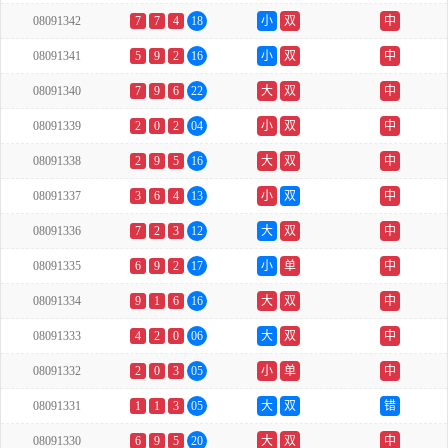
08091342
7
7
4
18
小
双
中
08091341
5
9
2
16
小
双
中
08091340
7
9
6
22
大
双
中
08091339
2
0
2
04
小
双
中
08091338
2
9
5
16
大
双
中
08091337
3
6
4
13
小
双
中
08091336
7
2
3
12
大
双
中
08091335
6
9
2
17
小
单
中
08091334
9
1
6
16
大
双
中
08091333
4
2
0
06
大
双
中
08091332
2
0
3
05
小
单
中
08091331
1
1
3
05
大
双
错
08091330
6
9
5
20
大
双
中