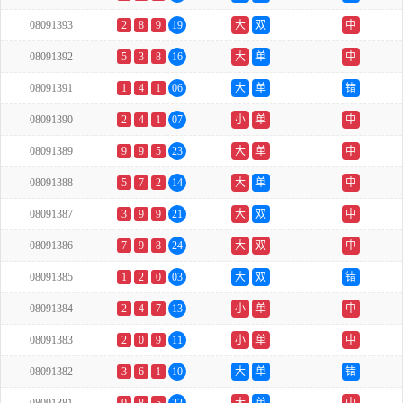
08091393
2
8
9
19
大
双
中
08091392
5
3
8
16
大
单
中
08091391
1
4
1
06
大
单
错
08091390
2
4
1
07
小
单
中
08091389
9
9
5
23
大
单
中
08091388
5
7
2
14
大
单
中
08091387
3
9
9
21
大
双
中
08091386
7
9
8
24
大
双
中
08091385
1
2
0
03
大
双
错
08091384
2
4
7
13
小
单
中
08091383
2
0
9
11
小
单
中
08091382
3
6
1
10
大
单
错