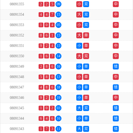
08091355
2
2
5
09
小
双
中
08091354
4
4
7
15
大
双
中
08091353
1
0
4
05
小
双
中
08091352
8
6
1
15
大
单
中
08091351
9
2
4
15
小
单
中
08091350
1
6
7
14
大
双
中
08091349
2
8
6
16
小
单
错
08091348
5
8
0
13
小
单
中
08091347
4
8
6
18
小
单
错
08091346
9
2
8
19
小
单
中
08091345
1
0
2
03
大
双
错
08091344
6
4
6
16
小
单
错
08091343
1
7
3
11
大
双
错