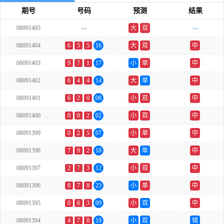
期号
号码
预测
结果
08091405
---
大
双
---
08091404
6
5
5
16
大
双
中
08091403
9
7
1
17
小
单
中
08091402
6
4
4
14
大
单
中
08091401
6
2
0
08
小
双
中
08091400
0
0
2
02
小
双
中
08091399
0
2
5
07
小
单
中
08091398
7
9
2
18
大
单
中
08091397
2
7
3
12
小
双
中
08091396
8
7
8
23
小
单
中
08091395
0
6
3
09
小
双
中
08091394
4
7
8
19
小
双
错