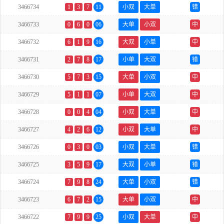
3466734
1
3
7
11
小双
大单
错
3466733
0
6
0
06
大单
小双
中
3466732
6
1
9
16
大双
小单
中
3466731
2
7
8
17
小单
大双
错
3466730
5
7
3
15
大单
小双
中
3466729
5
1
1
07
小单
大双
中
3466728
0
0
4
04
小双
大单
中
3466727
4
2
6
12
小双
大单
中
3466726
0
3
0
03
小双
大单
错
3466725
3
5
9
17
大双
小单
错
3466724
7
9
8
24
大单
小双
错
3466723
6
7
2
15
大单
小双
中
3466722
7
9
9
25
小双
大单
中