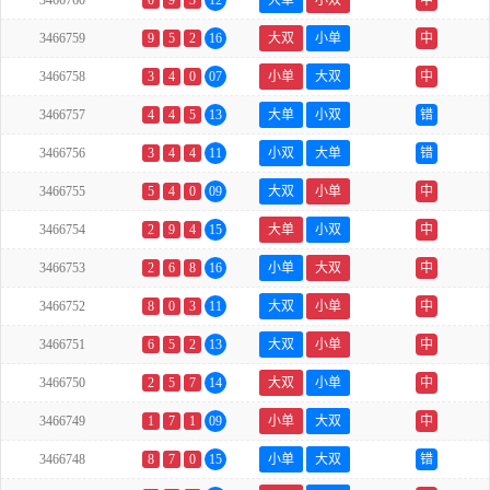
3466760
0
9
3
12
大单
小双
中
3466759
9
5
2
16
大双
小单
中
3466758
3
4
0
07
小单
大双
中
3466757
4
4
5
13
大单
小双
错
3466756
3
4
4
11
小双
大单
错
3466755
5
4
0
09
大双
小单
中
3466754
2
9
4
15
大单
小双
中
3466753
2
6
8
16
小单
大双
中
3466752
8
0
3
11
大双
小单
中
3466751
6
5
2
13
大双
小单
中
3466750
2
5
7
14
大双
小单
中
3466749
1
7
1
09
小单
大双
中
3466748
8
7
0
15
小单
大双
错