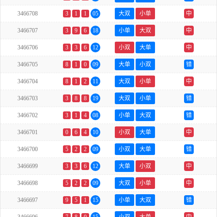
3466708
3
1
1
05
大双
小单
中
3466707
3
9
6
18
小单
大双
中
3466706
3
3
6
12
小双
大单
中
3466705
8
1
0
09
大单
小双
错
3466704
8
1
2
11
大双
小单
中
3466703
3
8
8
19
大双
小单
错
3466702
3
1
4
08
小单
大双
错
3466701
0
6
4
10
小双
大单
中
3466700
5
2
2
09
小双
大单
错
3466699
3
3
6
12
大单
小双
中
3466698
5
2
2
09
大双
小单
中
3466697
9
5
1
15
小单
大双
错