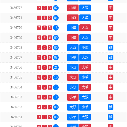
3466772
2
2
3
07
小单
大双
中
3466771
1
1
2
04
小双
大单
中
3466770
7
6
5
18
小单
大双
中
3466769
0
3
6
09
小单
大双
中
3466768
1
0
5
06
大双
小单
错
3466767
7
1
0
08
小单
大双
错
3466766
8
4
9
21
小双
大单
中
3466765
6
7
3
16
大双
小单
中
3466764
7
2
8
17
小双
大单
中
3466763
0
2
9
11
小单
大双
中
3466762
4
2
2
08
大双
小单
错
3466761
3
0
5
08
小单
大双
错